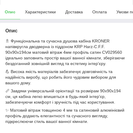
Опис
Характеристики
Доставка
Оплата
Умови п
Опис
🚿 Функціональна та сучасна душова кабіна KRONER
напівкругла дводверна із піддоном KRP Harz-C.F.F.
90x90x194см матовий вітраж 4мм профіль сатин CV029560
ідеально заповнить простір вашої ванної кімнати, зберігаючи
бездоганний зовнішній вигляд та естетику інтер'єру.
💪 Висока якість матеріалів забезпечує довговічність та
надійність виробу, що робить його чудовим вибором для
вашого дому.
📏 Завдяки універсальній орієнтації та розмірам 90x90x194
см, ця кабіна легко впишеться в будь-який інтер'єр,
забезпечуючи комфорт і зручність під час користування.
✨ Матовий вітраж товщиною 4 мм та сатиновий алюмінієвий
профіль додають елегантності та сучасного вигляду,
підкреслюючи стиль вашої ванної кімнати.