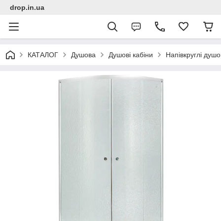
drop.in.ua
КАТАЛОГ
Душова
Душові кабіни
Напівкруглі душо