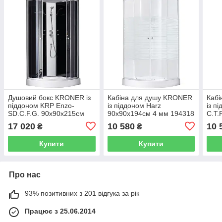
Душовий бокс KRONER із
Кабіна для душу KRONER
Каб
піддоном KRP Enzo-
із піддоном Harz
із п
SD.C.F.G. 90x90x215см
90x90x194см 4 мм 194318
C.T.
сатин 194323 CV029572
CV029561
194
17 020
10 580
10 
₴
₴
Купити
Купити
Про нас
93% позитивних з 201 відгука за рік
Працює з 25.06.2014