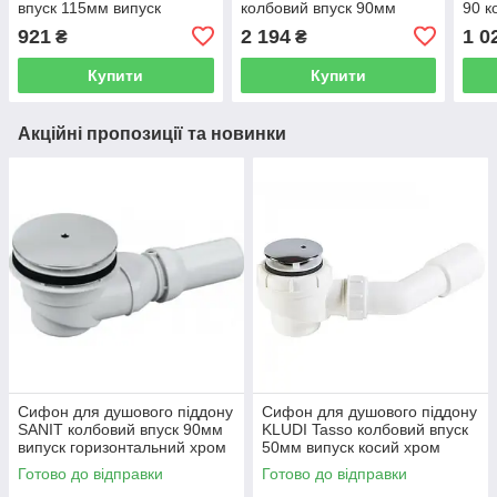
впуск 115мм випуск
колбовий впуск 90мм
90 к
горизонтальний білий
випуск горизонтальний
випу
921
2 194
1 0
₴
₴
12303I
сірий 150.550.00.1
хро
Купити
Купити
Акційні пропозиції та новинки
Сифон для душового піддону
Сифон для душового піддону
SANIT колбовий впуск 90мм
KLUDI Tasso колбовий впуск
випуск горизонтальний хром
50мм випуск косий хром
34.045.00.0000
210520500
Готово до відправки
Готово до відправки