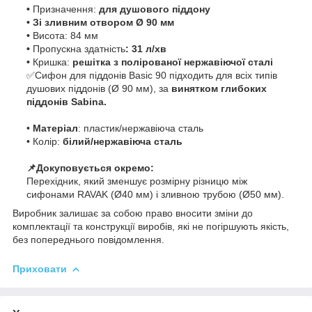
•
Призначення:
для душового піддону
• Зі зливним отвором Ø 90 мм
•
Висота: 84 мм
•
Пропускна здатність
: 31 л/хв
•
Кришка:
решітка з полірованої нержавіючої сталі
✅Сифон для піддонів Basic 90 підходить для всіх типів
душових піддонів (Ø 90 мм), за
винятком глибоких
піддонів Sabina.
•
Матеріал
: пластик/нержавіюча сталь
• Колір:
білий/нержавіюча сталь
📌Докуповується окремо:
Перехідник, який зменшує розмірну різницю між
сифонами RAVAK (Ø40 мм) і зливною трубою (Ø50 мм).
Виробник залишає за собою право вносити зміни до
комплектації та конструкції виробів, які не погіршують якість,
без попереднього повідомлення.
Приховати