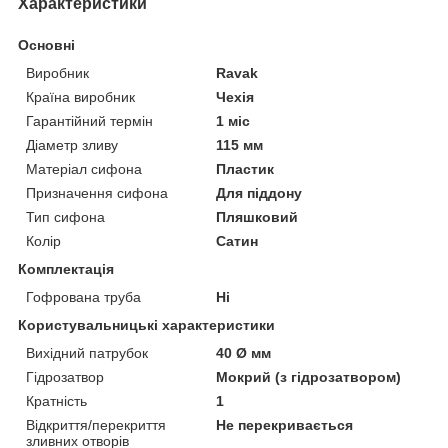
Характеристики
Основні
Виробник
Ravak
Країна виробник
Чехія
Гарантійний термін
1 міс
Діаметр зливу
115 мм
Матеріал сифона
Пластик
Призначення сифона
Для піддону
Тип сифона
Пляшковий
Колір
Сатин
Комплектація
Гофрована труба
Ні
Користувальницькі характеристики
Вихідний патрубок
40 Ø мм
Гідрозатвор
Мокрий (з гідрозатвором)
Кратність
1
Відкриття/перекриття
Не перекривається
зливних отворів