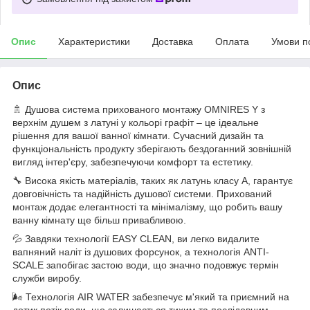
Опис
Характеристики
Доставка
Оплата
Умови п
Опис
🚿 Душова система прихованого монтажу OMNIRES Y з
верхнім душем з латуні у кольорі графіт – це ідеальне
рішення для вашої ванної кімнати. Сучасний дизайн та
функціональність продукту зберігають бездоганний зовнішній
вигляд інтер'єру, забезпечуючи комфорт та естетику.
🔧 Висока якість матеріалів, таких як латунь класу А, гарантує
довговічність та надійність душової системи. Прихований
монтаж додає елегантності та мінімалізму, що робить вашу
ванну кімнату ще більш привабливою.
💦 Завдяки технології EASY CLEAN, ви легко видалите
вапняний наліт із душових форсунок, а технологія ANTI-
SCALE запобігає застою води, що значно подовжує термін
служби виробу.
🌬️ Технологія AIR WATER забезпечує м'який та приємний на
дотик потік води, що залишається тихим та послідовним,