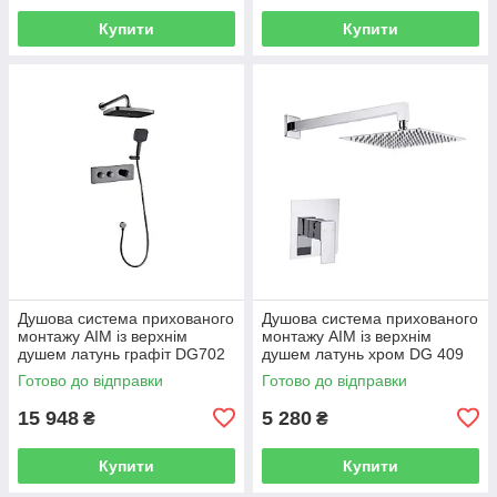
Купити
Купити
Душова система прихованого
Душова система прихованого
монтажу AIM із верхнім
монтажу AIM із верхнім
душем латунь графіт DG702
душем латунь хром DG 409
gun grey
chrome
Готово до відправки
Готово до відправки
15 948
5 280
₴
₴
Купити
Купити