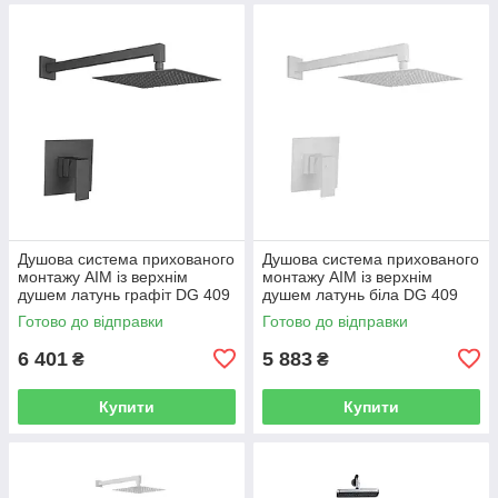
Душова система прихованого
Душова система прихованого
монтажу AIM із верхнім
монтажу AIM із верхнім
душем латунь графіт DG 409
душем латунь біла DG 409
gun grey
frosted white
Готово до відправки
Готово до відправки
6 401
5 883
₴
₴
Купити
Купити