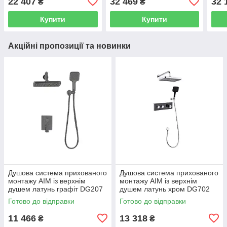
22 407
32 469
32 
₴
₴
SYSY22XCR
графіт SYSPM10GR
SYS
Купити
Купити
Акційні пропозиції та новинки
Душова система прихованого
Душова система прихованого
монтажу AIM із верхнім
монтажу AIM із верхнім
душем латунь графіт DG207
душем латунь хром DG702
gun grey
chrome
Готово до відправки
Готово до відправки
11 466
13 318
₴
₴