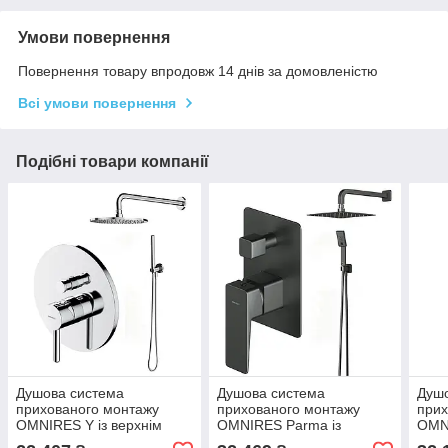
Умови повернення
Повернення товару впродовж 14 днів за домовленістю
Всі умови повернення
Подібні товари компанії
Душова система
Душова система
Душ
прихованого монтажу
прихованого монтажу
прих
OMNIRES Y із верхнім
OMNIRES Parma із
OMNI
душем латунь хром
верхнім душем латунь
душу