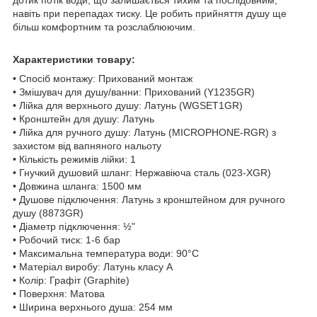
навіть при перепадах тиску. Це робить прийняття душу ще
більш комфортним та розслаблюючим.
Характеристики товару:
• Спосіб монтажу: Прихований монтаж
• Змішувач для душу/ванни: Прихований (Y1235GR)
• Лійка для верхнього душу: Латунь (WGSET1GR)
• Кронштейн для душу: Латунь
• Лійка для ручного душу: Латунь (MICROPHONE-RGR) з
захистом від вапняного нальоту
• Кількість режимів лійки: 1
• Гнучкий душовий шланг: Нержавіюча сталь (023-XGR)
• Довжина шланга: 1500 мм
• Душове підключення: Латунь з кронштейном для ручного
душу (8873GR)
• Діаметр підключення: ½"
• Робочий тиск: 1-6 бар
• Максимальна температура води: 90°С
• Матеріал виробу: Латунь класу А
• Колір: Графіт (Graphite)
• Поверхня: Матова
• Ширина верхнього душа: 254 мм