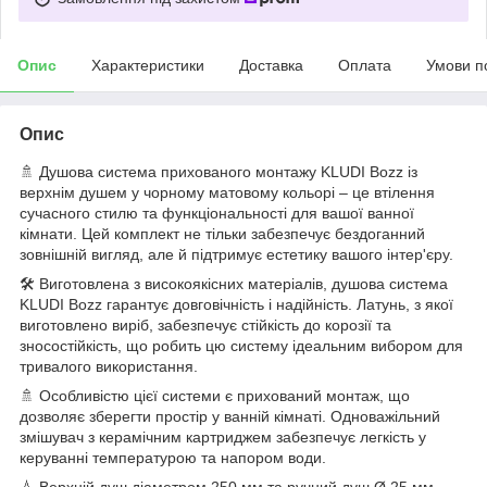
Опис
Характеристики
Доставка
Оплата
Умови п
Опис
🚿 Душова система прихованого монтажу KLUDI Bozz із
верхнім душем у чорному матовому кольорі – це втілення
сучасного стилю та функціональності для вашої ванної
кімнати. Цей комплект не тільки забезпечує бездоганний
зовнішній вигляд, але й підтримує естетику вашого інтер'єру.
🛠️ Виготовлена з високоякісних матеріалів, душова система
KLUDI Bozz гарантує довговічність і надійність. Латунь, з якої
виготовлено виріб, забезпечує стійкість до корозії та
зносостійкість, що робить цю систему ідеальним вибором для
тривалого використання.
🚿 Особливістю цієї системи є прихований монтаж, що
дозволяє зберегти простір у ванній кімнаті. Одноважільний
змішувач з керамічним картриджем забезпечує легкість у
керуванні температурою та напором води.
💧 Верхній душ діаметром 250 мм та ручний душ Ø 25 мм