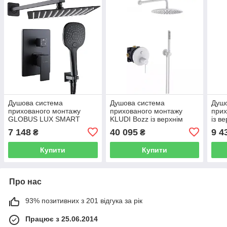
Душова система
Душова система
Душ
прихованого монтажу
прихованого монтажу
прих
GLOBUS LUX SMART
KLUDI Bozz із верхнім
із в
GLM-205 із верхнім душем
душем метал біла
чорн
7 148
40 095
9 4
₴
₴
латунь чорна 000022019
386585376
Купити
Купити
Про нас
93% позитивних з 201 відгука за рік
Працює з 25.06.2014