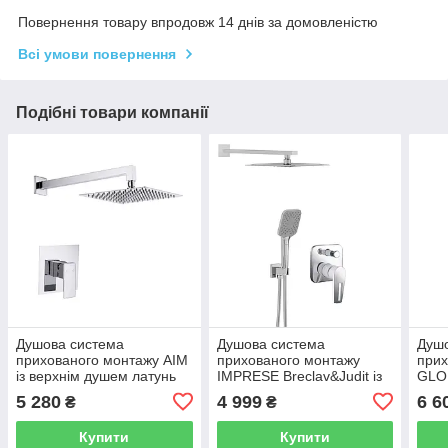
Повернення товару впродовж 14 днів за домовленістю
Всі умови повернення
Подібні товари компанії
Душова система
Душова система
Душ
прихованого монтажу AIM
прихованого монтажу
прих
із верхнім душем латунь
IMPRESE Breclav&Judit із
GLOB
хром DG 409 chrome
верхнім душем латунь
верх
5 280
4 999
6 6
₴
₴
хром SET20260204
хро
Купити
Купити