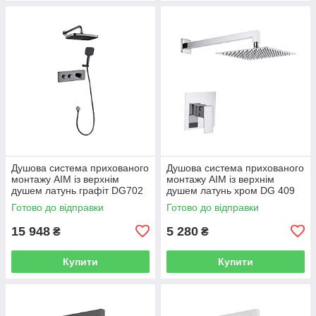
Душова система прихованого
Душова система прихованого
монтажу AIM із верхнім
монтажу AIM із верхнім
душем латунь графіт DG702
душем латунь хром DG 409
gun grey
chrome
Готово до відправки
Готово до відправки
15 948
5 280
₴
₴
Купити
Купити