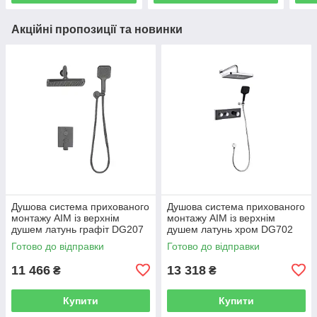
Акційні пропозиції та новинки
Душова система прихованого
Душова система прихованого
монтажу AIM із верхнім
монтажу AIM із верхнім
душем латунь графіт DG207
душем латунь хром DG702
gun grey
chrome
Готово до відправки
Готово до відправки
11 466
13 318
₴
₴
Купити
Купити