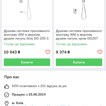
Душова система прихованого
Душова система прихованого
монтажу AIM із верхнім
монтажу AIM із верхнім
душем латунь біла DG 205-3
душем латунь хром DG207
frosted white
chrome
Готово до відправки
Готово до відправки
10 043
9 374
₴
₴
Купити
Купити
Про нас
93% позитивних з 201 відгука за рік
Працює з 25.06.2014
м. Київ