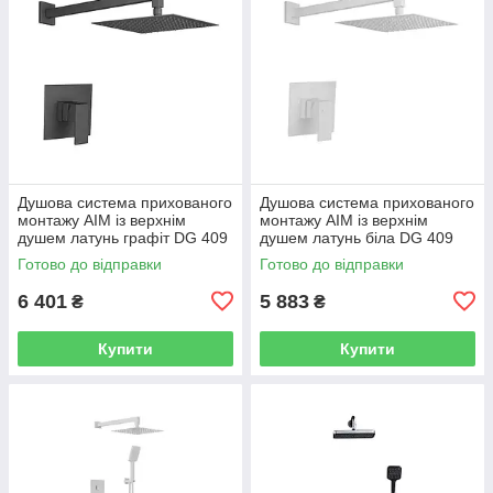
Душова система прихованого
Душова система прихованого
монтажу AIM із верхнім
монтажу AIM із верхнім
душем латунь графіт DG 409
душем латунь біла DG 409
gun grey
frosted white
Готово до відправки
Готово до відправки
6 401
5 883
₴
₴
Купити
Купити