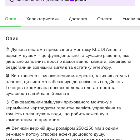
Опис
Характеристики
Доставка
Оплата
Умови п
Опис
🚿 Душова система прихованого монтажу KLUDI Ameo з
верхнім душем – це функціональне та сучасне рішення, яке
ідеально заповнить простір вашої ванної кімнати, зберігаючи
бездоганний зовнішній вигляд та естетику інтер'єру.
🛠️ Виготовлена з високоякісних матеріалів, таких як латунь і
пластик, ця система забезпечує довговічність і надійність.
Глянцева хромована поверхня додає елегантності та
сучасності вашій ванній кімнаті.
💧 Одноважільний змішувач прихованого монтажу з
керамічним картриджем гарантує легкість управління та
точність налаштувань води, що робить кожен душ
комфортним та приємним.
🌧️ Великий верхній душ розміром 250х250 мм з одним
режимом потоку створює ефект дощового душу,
забезпечуючи розслаблення та насолоду під час водних