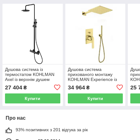
Душова система із
Душова система
Душ
термостатом KOHLMAN
прихованого монтажу
прих
Axel із верхнім душем
KOHLMAN Experience із
KOH
латунь чорна QW273AB
верхнім душем латунь
верх
27 404
34 964
25 
₴
₴
золото QW210EGDQ30
хро
Купити
Купити
Про нас
93% позитивних з 201 відгука за рік