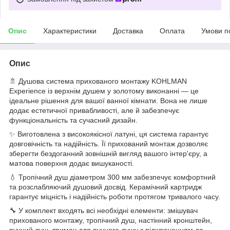
Опис
Характеристики
Доставка
Оплата
Умови п
Опис
🚿 Душова система прихованого монтажу KOHLMAN
Experience із верхнім душем у золотому виконанні — це
ідеальне рішення для вашої ванної кімнати. Вона не лише
додає естетичної привабливості, але й забезпечує
функціональність та сучасний дизайн.
✨ Виготовлена з високоякісної латуні, ця система гарантує
довговічність та надійність. Її прихований монтаж дозволяє
зберегти бездоганний зовнішній вигляд вашого інтер'єру, а
матова поверхня додає вишуканості.
💧 Тропічний душ діаметром 300 мм забезпечує комфортний
та розслабляючий душовий досвід. Керамічний картридж
гарантує міцність і надійність роботи протягом тривалого часу.
🔧 У комплект входять всі необхідні елементи: змішувач
прихованого монтажу, тропічний душ, настінний кронштейн,
ручний душ, тримач для ручного душу з підключенням до