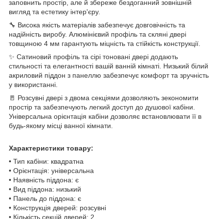
заповнить простір, але й збереже бездоганний зовнішній
вигляд та естетику інтер'єру.
🔧 Висока якість матеріалів забезпечує довговічність та
надійність виробу. Алюмінієвий профіль та скляні двері
товщиною 4 мм гарантують міцність та стійкість конструкції.
✨ Сатиновий профіль та сірі тоновані двері додають
стильності та елегантності вашій ванній кімнаті. Низький білий
акриловий піддон з панеллю забезпечує комфорт та зручність
у використанні.
🚪 Розсувні двері з двома секціями дозволяють зекономити
простір та забезпечують легкий доступ до душової кабіни.
Універсальна орієнтація кабіни дозволяє встановлювати її в
будь-якому місці ванної кімнати.
Характеристики товару:
• Тип кабіни: квадратна
• Орієнтація: універсальна
• Наявність піддона: є
• Вид піддона: низький
• Панель до піддона: є
• Конструкція дверей: розсувні
• Кількість секцій дверей: 2