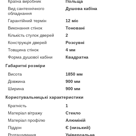
Країна виробник
Польща
Вид сантехнічного
Душова кабіна
обладнання
Гарантійний термін
12 міс
Виконання стінок
Тоновані
Кількість стулок дверей
2
Конструкція дверей
Розсувні
Товщина стінок
4 мм
Форма душової кабіни
Квадратна
Габаритні розміри
Висота
1850 мм
Довжина
900 мм
Ширина
900 мм
Користувальницькі характеристики
Кратність
1
Матеріал вітражу
Стекло
Матеріал профілю
Алюміній
Піддон
Є (низький)
Розташування
Універсальна