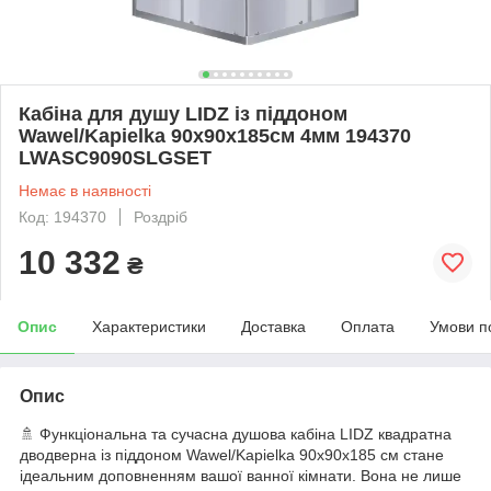
Кабіна для душу LIDZ із піддоном
Wawel/Kapielka 90x90x185см 4мм 194370
LWASC9090SLGSET
Немає в наявності
Код: 194370
Роздріб
10 332
₴
Опис
Характеристики
Доставка
Оплата
Умови п
Опис
🚿 Функціональна та сучасна душова кабіна LIDZ квадратна
дводверна із піддоном Wawel/Kapielka 90x90x185 см стане
ідеальним доповненням вашої ванної кімнати. Вона не лише