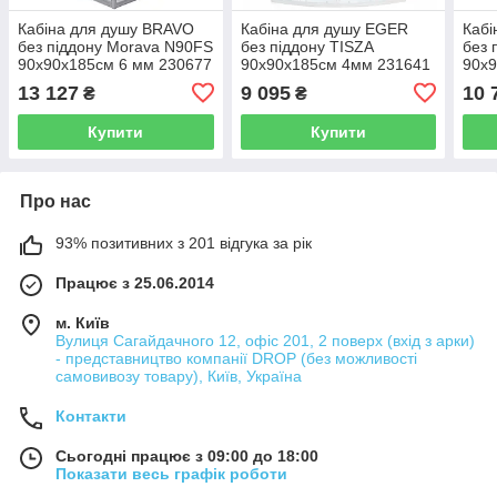
Кабіна для душу BRAVO
Кабіна для душу EGER
Кабі
без піддону Morava N90FS
без піддону TISZA
без 
90x90x185см 6 мм 230677
90x90x185см 4мм 231641
90x9
000028401
599-021-S/1
000
13 127
9 095
10 
₴
₴
Купити
Купити
Про нас
93% позитивних з 201 відгука за рік
Працює з 25.06.2014
м. Київ
Вулиця Сагайдачного 12, офіс 201, 2 поверх (вхід з арки)
- представництво компанії DROP (без можливості
самовивозу товару), Київ, Україна
Контакти
Сьогодні працює з 09:00 до 18:00
Показати весь графік роботи