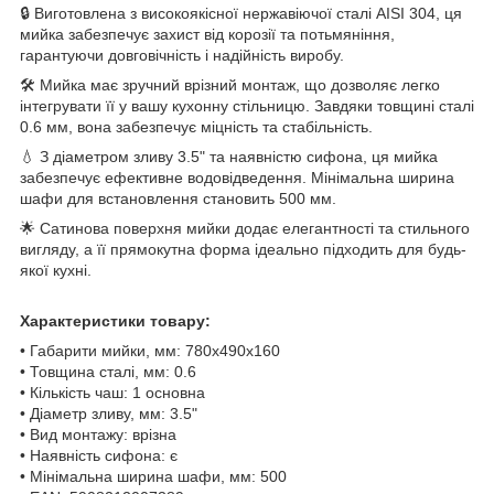
🔒 Виготовлена з високоякісної нержавіючої сталі AISI 304, ця
мийка забезпечує захист від корозії та потьмяніння,
гарантуючи довговічність і надійність виробу.
🛠️ Мийка має зручний врізний монтаж, що дозволяє легко
інтегрувати її у вашу кухонну стільницю. Завдяки товщині сталі
0.6 мм, вона забезпечує міцність та стабільність.
💧 З діаметром зливу 3.5" та наявністю сифона, ця мийка
забезпечує ефективне водовідведення. Мінімальна ширина
шафи для встановлення становить 500 мм.
🌟 Сатинова поверхня мийки додає елегантності та стильного
вигляду, а її прямокутна форма ідеально підходить для будь-
якої кухні.
Характеристики товару:
• Габарити мийки, мм: 780х490х160
• Товщина сталі, мм: 0.6
• Кількість чаш: 1 основна
• Діаметр зливу, мм: 3.5"
• Вид монтажу: врізна
• Наявність сифона: є
• Мінімальна ширина шафи, мм: 500