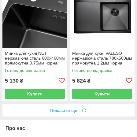
Мийка для кухні NETT
Мийка для кухні VALESO
нержавіюча сталь 600x460мм
нержавіюча сталь 780x500мм
прямокутна 0.75мм чорна
прямокутна 1.2мм чорна
NT-045720
PLS-A33657
Готово до відправки
Готово до відправки
5 130
5 824
₴
₴
Купити
Купити
Показати ще
Про нас