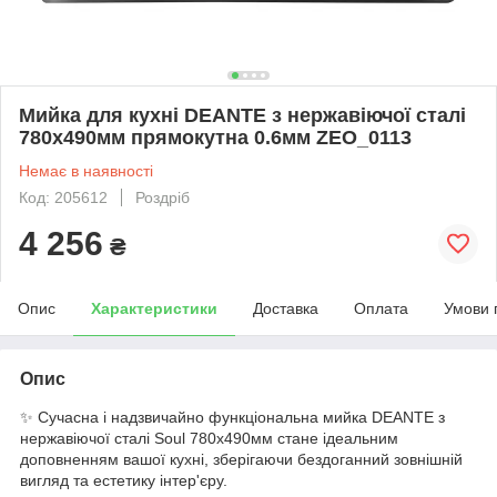
Мийка для кухні DEANTE з нержавіючої сталі
780x490мм прямокутна 0.6мм ZEO_0113
Немає в наявності
Код: 205612
Роздріб
4 256
₴
Опис
Характеристики
Доставка
Оплата
Умови 
Опис
✨ Сучасна і надзвичайно функціональна мийка DEANTE з
нержавіючої сталі Soul 780x490мм стане ідеальним
доповненням вашої кухні, зберігаючи бездоганний зовнішній
вигляд та естетику інтер'єру.