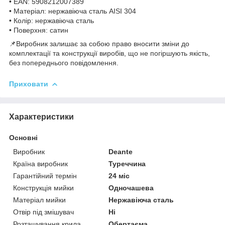
• EAN: 5908212007389
• Матеріал: нержавіюча сталь AISI 304
• Колір: нержавіюча сталь
• Поверхня: сатин
📌Виробник залишає за собою право вносити зміни до
комплектації та конструкції виробів, що не погіршують якість,
без попереднього повідомлення.
Приховати
Характеристики
Основні
Виробник
Deante
Країна виробник
Туреччина
Гарантійний термін
24 міс
Конструкція мийки
Одночашева
Матеріал мийки
Нержавіюча сталь
Отвір під змішувач
Ні
Розташування крила
Обертаєма