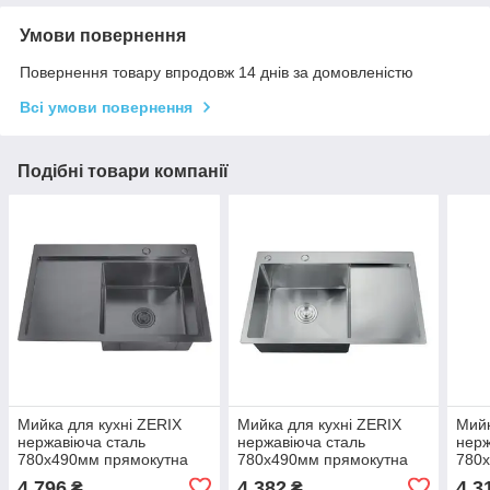
Умови повернення
Повернення товару впродовж 14 днів за домовленістю
Всі умови повернення
Подібні товари компанії
Мийка для кухні ZERIX
Мийка для кухні ZERIX
Мийк
нержавіюча сталь
нержавіюча сталь
нерж
780x490мм прямокутна
780x490мм прямокутна
780
0.8мм графіт MX1592
0.8мм MX1589
0.9
4 796
4 382
4 3
₴
₴