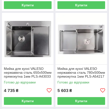
Купити
Купити
Мийка для кухні VALESO
Мийка для кухні VALESO
нержавіюча сталь 650x500мм
нержавіюча сталь 780x500мм
прямокутна 1мм PLS-A43033
прямокутна 1мм PLS-A54217
Готово до відправки
Готово до відправки
4 735
5 603
₴
₴
Купити
Купити