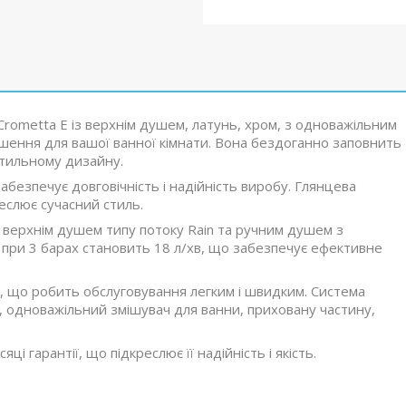
metta E із верхнім душем, латунь, хром, з одноважільним
шення для вашої ванної кімнати. Вона бездоганно заповнить
стильному дизайну.
 забезпечує довговічність і надійність виробу. Глянцева
еслює сучасний стиль.
 верхнім душем типу потоку Rain та ручним душем з
 при 3 барах становить 18 л/хв, що забезпечує ефективне
ту, що робить обслуговування легким і швидким. Система
 одноважільний змішувач для ванни, приховану частину,
і гарантії, що підкреслює її надійність і якість.