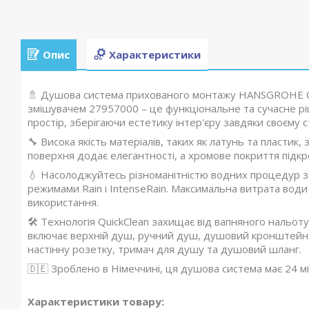
Опис
Характеристики
🚿 Душова система прихованого монтажу HANSGROHE Cro
змішувачем 27957000 – це функціональне та сучасне рі
простір, зберігаючи естетику інтер'єру завдяки своєму 
🔧 Висока якість матеріалів, таких як латунь та пластик,
поверхня додає елегантності, а хромове покриття підкр
💧 Насолоджуйтесь різноманітністю водних процедур з
режимами Rain і IntenseRain. Максимальна витрата води
використання.
🛠️ Технологія QuickClean захищає від вапняного нальо
включає верхній душ, ручний душ, душовий кронштейн,
настінну розетку, тримач для душу та душовий шланг.
🇩🇪 Зроблено в Німеччині, ця душова система має 24 місяц
Характеристики товару: