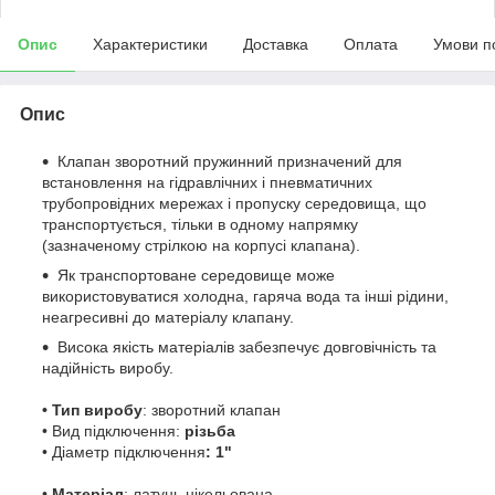
Опис
Характеристики
Доставка
Оплата
Умови п
Опис
Клапан зворотний пружинний призначений для
встановлення на гідравлічних і пневматичних
трубопровідних мережах і пропуску середовища, що
транспортується, тільки в одному напрямку
(зазначеному стрілкою на корпусі клапана).
Як транспортоване середовище може
використовуватися холодна, гаряча вода та інші рідини,
неагресивні до матеріалу клапану.
Висока якість матеріалів забезпечує довговічність та
надійність виробу.
• Тип виробу
: зворотний клапан
• Вид підключення:
різьба
• Діаметр підключення
: 1"
•
Матеріал
: латунь нікельована