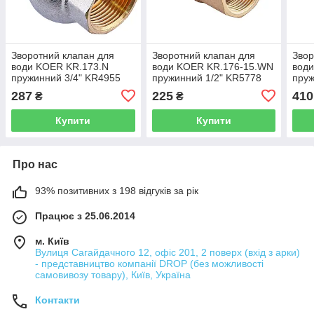
Зворотний клапан для
Зворотний клапан для
Звор
води KOER KR.173.N
води KOER KR.176-15.WN
вод
пружинний 3/4" KR4955
пружинний 1/2" KR5778
пруж
287
225
410
₴
₴
Купити
Купити
Про нас
93% позитивних з 198 відгуків за рік
Працює з 25.06.2014
м. Київ
Вулиця Сагайдачного 12, офіс 201, 2 поверх (вхід з арки)
- представництво компанії DROP (без можливості
самовивозу товару), Київ, Україна
Контакти