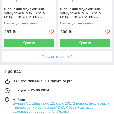
Шланг для підключення
Шланг для підключення
змішувача KRONER зв-вн
змішувача KRONER зв-вн
M10(LONG)x1/2" 60 см
M10(LONG)x1/2" 80 см
297366 CV036715
297367 CV036716
Готово до відправки
Готово до відправки
287
300
₴
₴
Купити
Купити
Показати ще
Про нас
93% позитивних з 201 відгука за рік
Працює з 25.06.2014
м. Київ
Вулиця Сагайдачного 12, офіс 201, 2 поверх (вхід з арки)
- представництво компанії DROP (без можливості
самовивозу товару), Київ, Україна