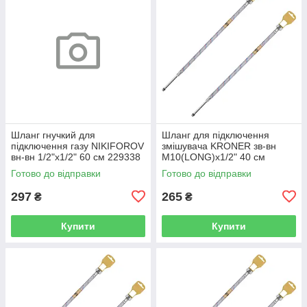
Шланг гнучкий для
Шланг для підключення
підключення газу NIKIFOROV
змішувача KRONER зв-вн
вн-вн 1/2"x1/2" 60 см 229338
M10(LONG)x1/2" 40 см
CV026945
297361 CV036710
Готово до відправки
Готово до відправки
297
265
₴
₴
Купити
Купити