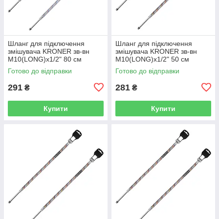
Шланг для підключення
Шланг для підключення
змішувача KRONER зв-вн
змішувача KRONER зв-вн
M10(LONG)x1/2" 80 см
M10(LONG)x1/2" 50 см
297364 CV036713
297365 CV036714
Готово до відправки
Готово до відправки
291
281
₴
₴
Купити
Купити