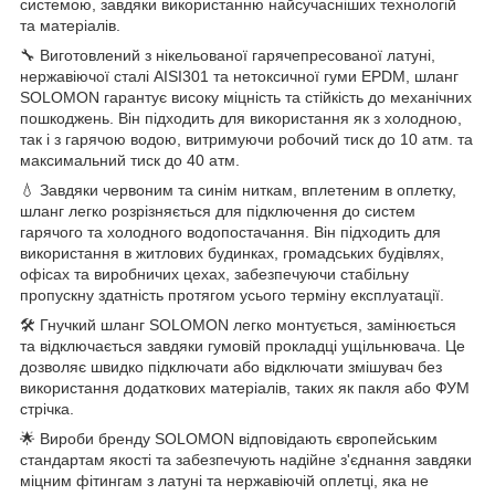
системою, завдяки використанню найсучасніших технологій
та матеріалів.
🔧 Виготовлений з нікельованої гарячепресованої латуні,
нержавіючої сталі AISI301 та нетоксичної гуми EPDM, шланг
SOLOMON гарантує високу міцність та стійкість до механічних
пошкоджень. Він підходить для використання як з холодною,
так і з гарячою водою, витримуючи робочий тиск до 10 атм. та
максимальний тиск до 40 атм.
💧 Завдяки червоним та синім ниткам, вплетеним в оплетку,
шланг легко розрізняється для підключення до систем
гарячого та холодного водопостачання. Він підходить для
використання в житлових будинках, громадських будівлях,
офісах та виробничих цехах, забезпечуючи стабільну
пропускну здатність протягом усього терміну експлуатації.
🛠️ Гнучкий шланг SOLOMON легко монтується, замінюється
та відключається завдяки гумовій прокладці ущільнювача. Це
дозволяє швидко підключати або відключати змішувач без
використання додаткових матеріалів, таких як пакля або ФУМ
стрічка.
🌟 Вироби бренду SOLOMON відповідають європейським
стандартам якості та забезпечують надійне з'єднання завдяки
міцним фітингам з латуні та нержавіючій оплетці, яка не