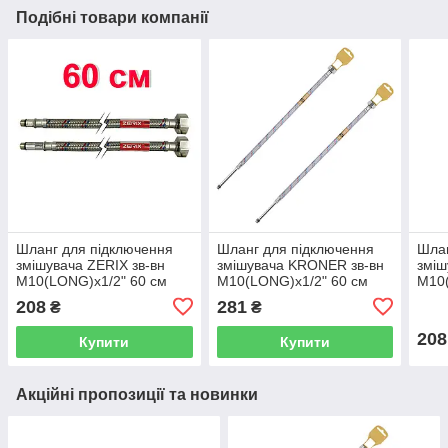
Подібні товари компанії
Шланг для підключення
Шланг для підключення
Шлан
змішувача ZERIX зв-вн
змішувача KRONER зв-вн
зміш
M10(LONG)x1/2" 60 см
M10(LONG)x1/2" 60 см
M10(
64595 ZX3030
297363 CV036712
816
208
281
₴
₴
208
Купити
Купити
Акційні пропозиції та новинки