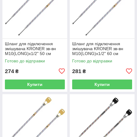
Шланг для підключення
Шланг для підключення
змішувача KRONER зв-вн
змішувача KRONER зв-вн
M10(LONG)x1/2" 50 см
M10(LONG)x1/2" 60 см
297362 CV036711
297363 CV036712
Готово до відправки
Готово до відправки
274
281
₴
₴
Купити
Купити