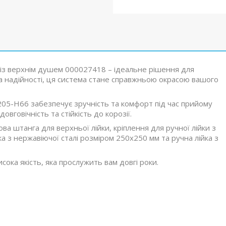
із верхнім душем 000027418 – ідеальне рішення для
та надійності, ця система стане справжньою окрасою вашого
5-H66 забезпечує зручність та комфорт під час прийому
овговічність та стійкість до корозії.
а штанга для верхньої лійки, кріплення для ручної лійки з
а з нержавіючої сталі розміром 250x250 мм та ручна лійка з
сока якість, яка прослужить вам довгі роки.