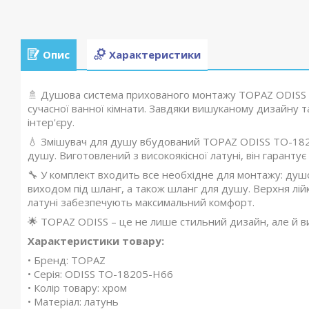
Опис
Характеристики
🚿 Душова система прихованого монтажу TOPAZ ODISS 
сучасної ванної кімнати. Завдяки вишуканому дизайну 
інтер'єру.
💧 Змішувач для душу вбудований TOPAZ ODISS TO-1820
душу. Виготовлений з високоякісної латуні, він гарантує д
🔧 У комплект входить все необхідне для монтажу: душов
виходом під шланг, а також шланг для душу. Верхня лійк
латуні забезпечують максимальний комфорт.
🌟 TOPAZ ODISS – це не лише стильний дизайн, але й ви
Характеристики товару:
• Бренд: TOPAZ
• Серія: ODISS TO-18205-H66
• Колір товару: хром
• Матеріал: латунь