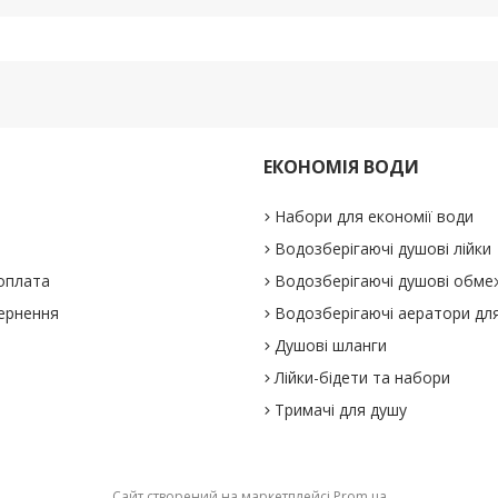
ЕКОНОМІЯ ВОДИ
Набори для економії води
Водозберігаючі душові лійки
 оплата
Водозберігаючі душові обме
вернення
Водозберігаючі аератори для
Душові шланги
Лійки-бідети та набори
Тримачі для душу
Сайт створений на маркетплейсі
Prom.ua