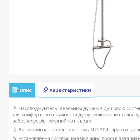
Опис
Характеристики
🚿 Насолоджуйтесь ідеальним душем з душовою систем
для комфортного прийняття душу, включаючи стельову л
забезпечує рівномірний потік води.
💧 Високоякісна нержавіюча сталь SUS 304 гарантує довгов
🔧 Установлення системи надзвичайно просте завдяки н