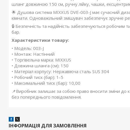
шланг довжиною 150 см, ручну лійку, чашки, ексцентрики
🌟 Душова система MIXXUS DVE-003-J має сучасний диза
кімнати. Одноважільний змішувач забезпечує зручне р
🔒 Безпечність та надійність забезпечуються робочим т
бар.
Характеристики товару:
• Модель: 003-J
• Монтаж: Настінний
• Торгівельна марка: MIXXUS
• Довжина шланга (см): 150
• Матеріал корпусу: Нержавіюча сталь SUS 304
• Робочий тиск (бар): 1-5
• Максимальний тиск (бар): 10,00
📌Виробник залишає за собою право вносити зміни до ко
без попереднього повідомлення.
ІНФОРМАЦІЯ ДЛЯ ЗАМОВЛЕННЯ