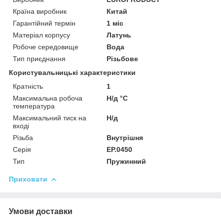
Країна виробник
Китай
Гарантійний термін
1 міс
Матеріал корпусу
Латунь
Робоче середовище
Вода
Тип приєднання
Різьбове
Користувальницькі характеристики
Кратність
1
Максимальна робоча
Н/д °C
температура
Максимальний тиск на
Н/д
вході
Різьба
Внутрішня
Серія
EP.0450
Тип
Пружинний
Приховати
Умови доставки