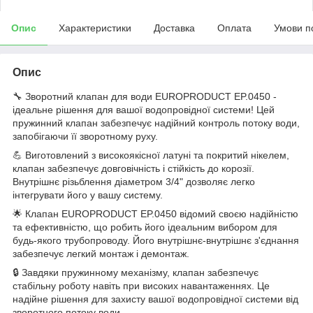
Опис
Характеристики
Доставка
Оплата
Умови п
Опис
🔧 Зворотний клапан для води EUROPRODUCT EP.0450 -
ідеальне рішення для вашої водопровідної системи! Цей
пружинний клапан забезпечує надійний контроль потоку води,
запобігаючи її зворотному руху.
💪 Виготовлений з високоякісної латуні та покритий нікелем,
клапан забезпечує довговічність і стійкість до корозії.
Внутрішнє різьблення діаметром 3/4" дозволяє легко
інтегрувати його у вашу систему.
🌟 Клапан EUROPRODUCT EP.0450 відомий своєю надійністю
та ефективністю, що робить його ідеальним вибором для
будь-якого трубопроводу. Його внутрішнє-внутрішнє з'єднання
забезпечує легкий монтаж і демонтаж.
🔒 Завдяки пружинному механізму, клапан забезпечує
стабільну роботу навіть при високих навантаженнях. Це
надійне рішення для захисту вашої водопровідної системи від
зворотного потоку води.