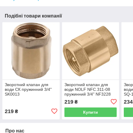
Подібні товари компанії
Зворотний клапан для
Зворотний клапан для
Звор
води СК пружинний 3/4"
води NOLF NFC.311-08
води
SK0013
пружинний 3/4" NF3228
SQ-
219
234
₴
219
₴
Купити
Про нас