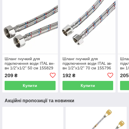
Шланг гнучкий для
Шланг гнучкий для
Шлан
підключення води ITAL вн-
підключення води ITAL зв-
підк
вн 1/2"x1/2" 50 см 155829
вн 1/2"x1/2" 70 см 155796
вн 1
ULFF12050
STFM12070
155
209
192
205
₴
₴
Купити
Купити
Акційні пропозиції та новинки