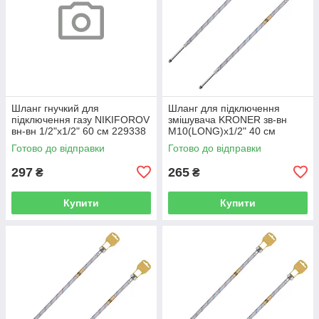
Шланг гнучкий для
Шланг для підключення
підключення газу NIKIFOROV
змішувача KRONER зв-вн
вн-вн 1/2"x1/2" 60 см 229338
M10(LONG)x1/2" 40 см
CV026945
297361 CV036710
Готово до відправки
Готово до відправки
297
265
₴
₴
Купити
Купити