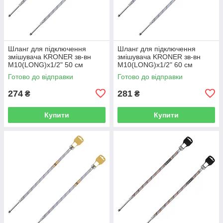
Шланг для підключення
Шланг для підключення
змішувача KRONER зв-вн
змішувача KRONER зв-вн
M10(LONG)x1/2" 50 см
M10(LONG)x1/2" 60 см
297362 CV036711
297363 CV036712
Готово до відправки
Готово до відправки
274
281
₴
₴
Купити
Купити