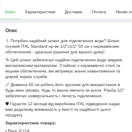
Опис
Характеристики
Доставка
Оплата
Умови п
Опис
💧 Потрібен надійний шланг для підключення води? Шланг
гнучкий ITAL Standard нр-вн 1/2"x1/2" 50 см з нержавіючим
обплетенням - ідеальне рішення для вашого дому!
🔧 Цей шланг забезпечує надійне підключення води завдяки
високоякісним матеріалам. З гайкою з нержавіючої сталі та
міцним обплетенням, він витримує значні навантаження та
довгий термін служби.
📏 Довжина 50 см робить його зручним для використання в
будь-яких умовах, будь то ванна кімната чи кухня. Різьба 1/2"
забезпечує універсальність і легкість підключення.
🛡️ Гарантія 12 місяців від виробника ITAL підведення надає
вам додаткову впевненість у якості та надійності цього
продукту.
Характеристики товару:
• Вага: 0.114