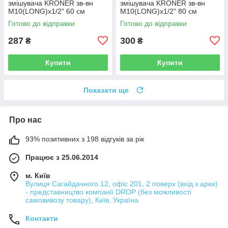
змішувача KRONER зв-вн
змішувача KRONER зв-вн
M10(LONG)x1/2" 60 см
M10(LONG)x1/2" 80 см
297366 CV036715
297367 CV036716
Готово до відправки
Готово до відправки
287
300
₴
₴
Купити
Купити
Показати ще
Про нас
93% позитивних з 198 відгуків за рік
Працює з 25.06.2014
м. Київ
Вулиця Сагайдачного 12, офіс 201, 2 поверх (вхід з арки)
- представництво компанії DROP (без можливості
самовивозу товару), Київ, Україна
Контакти