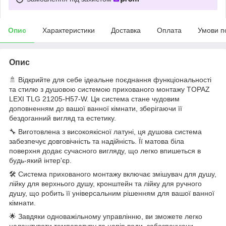
Опис
Характеристики
Доставка
Оплата
Умови п
Опис
🚿 Відкрийте для себе ідеальне поєднання функціональності
та стилю з душовою системою прихованого монтажу TOPAZ
LEXI TLG 21205-H57-W. Ця система стане чудовим
доповненням до вашої ванної кімнати, зберігаючи її
бездоганний вигляд та естетику.
🔧 Виготовлена з високоякісної латуні, ця душова система
забезпечує довговічність та надійність. Її матова біла
поверхня додає сучасного вигляду, що легко впишеться в
будь-який інтер'єр.
🛠️ Система прихованого монтажу включає змішувач для душу,
лійку для верхнього душу, кронштейн та лійку для ручного
душу, що робить її універсальним рішенням для вашої ванної
кімнати.
🌟 Завдяки одноважільному управлінню, ви зможете легко
налаштувати температуру та напір води, забезпечуючи