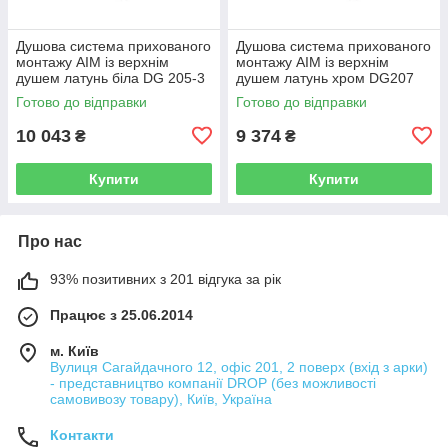
Душова система прихованого
Душова система прихованого
монтажу AIM із верхнім
монтажу AIM із верхнім
душем латунь біла DG 205-3
душем латунь хром DG207
frosted white
chrome
Готово до відправки
Готово до відправки
10 043
9 374
₴
₴
Купити
Купити
Про нас
93% позитивних з 201 відгука за рік
Працює з 25.06.2014
м. Київ
Вулиця Сагайдачного 12, офіс 201, 2 поверх (вхід з арки)
- представництво компанії DROP (без можливості
самовивозу товару), Київ, Україна
Контакти