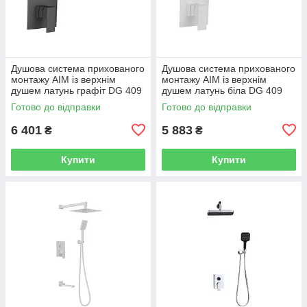
Душова система прихованого
Душова система прихованого
монтажу AIM із верхнім
монтажу AIM із верхнім
душем латунь графіт DG 409
душем латунь біла DG 409
gun grey
frosted white
Готово до відправки
Готово до відправки
6 401
5 883
₴
₴
Купити
Купити