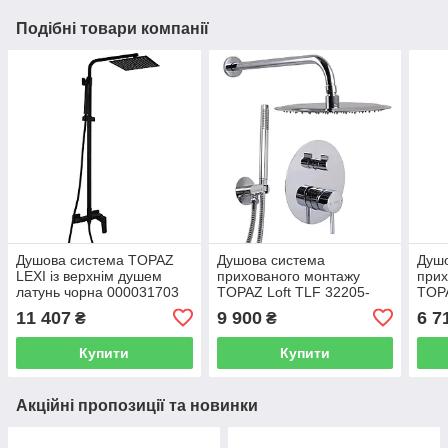
Подібні товари компанії
Душова система TOPAZ
Душова система
Душ
LEXI із верхнім душем
прихованого монтажу
прих
латунь чорна 000031703
TOPAZ Loft TLF 32205-
TOPA
H39-C із верхнім душем
G-H3
11 407
9 900
6 7
₴
₴
латунь хром 000028883
лату
Купити
Купити
Акційні пропозиції та новинки