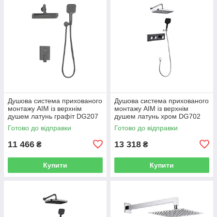
Душова система прихованого
Душова система прихованого
монтажу AIM із верхнім
монтажу AIM із верхнім
душем латунь графіт DG207
душем латунь хром DG702
gun grey
chrome
Готово до відправки
Готово до відправки
11 466
13 318
₴
₴
Купити
Купити