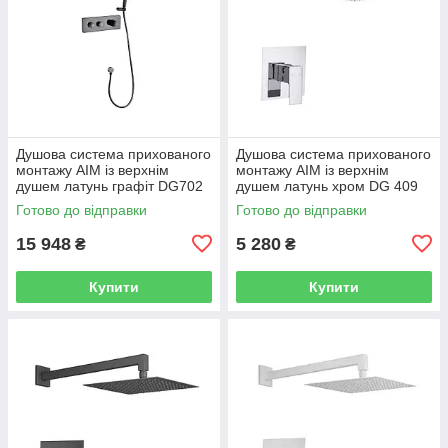
Душова система прихованого
Душова система прихованого
монтажу AIM із верхнім
монтажу AIM із верхнім
душем латунь графіт DG702
душем латунь хром DG 409
gun grey
chrome
Готово до відправки
Готово до відправки
15 948
5 280
₴
₴
Купити
Купити