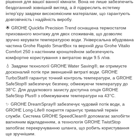
рішення для вашої ванної кімнати. Вона не лише забезпечить
бездоганний зовнішній вигляд, а й підкреслить естетику
інтер'єру завдяки високоякісним матеріалам, що гарантують
довговічність і надійність виробу.
🌟 GROHE Quickfix Precision Trend оснащена термостатом
прихованого монтажу для двох споживачів, що дозволяє
зручно керувати температурою води. Універсальна вбудована
частина Grohe Rapido SmartBox та верхній душ Grohe Vitalio
Comfort 250 з настінним кронштейном забезпечують
комфортне користування з витратою води 9.5 л/хв.
💧 Завдяки технології GROHE Water Saving®, ви отримуєте
досконалий потік при зменшеній витраті води. GROHE
TurboStat® гарантує точний контроль температури, а GROHE
SafeStop® забезпечує безпеку, обмежуючи температуру до
38°C. Для додаткового захисту доступна опція GROHE
SafeStop Plus® з обмежувачем температури на 43°C.
✨ GROHE DreamSpray® забезпечує чудовий потік води, а
GROHE Long-Life® покриття гарантує тривалий термін
служби. Система GROHE SpeedClean® допомагає запобігти
вапняним відкладенням, а технологія GROHE TwistStop
запобігає перекручуванню шланга, що робить користування
ще зручнішим.