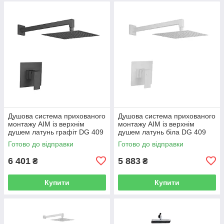
Душова система прихованого
Душова система прихованого
монтажу AIM із верхнім
монтажу AIM із верхнім
душем латунь графіт DG 409
душем латунь біла DG 409
gun grey
frosted white
Готово до відправки
Готово до відправки
6 401
5 883
₴
₴
Купити
Купити