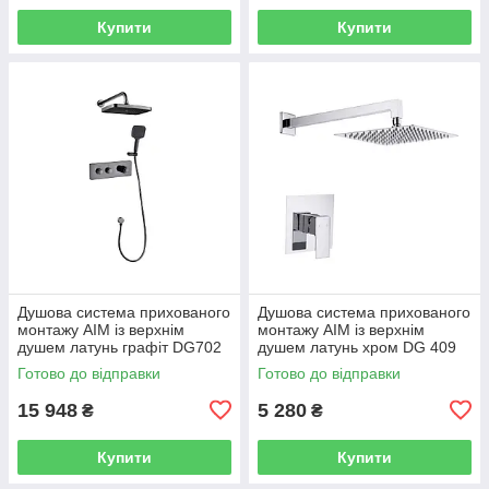
Купити
Купити
Душова система прихованого
Душова система прихованого
монтажу AIM із верхнім
монтажу AIM із верхнім
душем латунь графіт DG702
душем латунь хром DG 409
gun grey
chrome
Готово до відправки
Готово до відправки
15 948
5 280
₴
₴
Купити
Купити