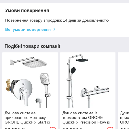
Умови повернення
Повернення товару впродовж 14 днів за домовленістю
Всі умови повернення
Подібні товари компанії
Душова система
Душова система із
Душ
прихованого монтажу
термостатом GROHE
прих
GROHE QuickFix Start із
QuickFix Precision Flow із
GROH
верхнім душем латунь
верхнім душем латунь
із в