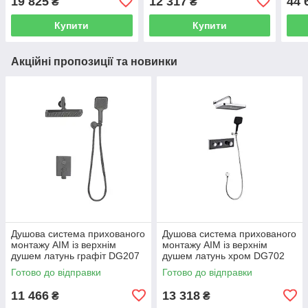
19 825
12 317
44 
₴
₴
хром UA25183007
хром UA202908TR
чорн
Купити
Купити
Акційні пропозиції та новинки
Душова система прихованого
Душова система прихованого
монтажу AIM із верхнім
монтажу AIM із верхнім
душем латунь графіт DG207
душем латунь хром DG702
gun grey
chrome
Готово до відправки
Готово до відправки
11 466
13 318
₴
₴