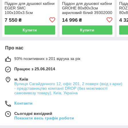
Піддон для душової кабіни
Піддон для душової кабіни
Підд
EGER SMC
GROHE 80x80x3см
ROZ
100x100x3.5см
акриловий білий 39302000
80x8
композитний білий 599-
біли
7 550
14 996
4 3
₴
₴
1010S
Купити
Купити
Про нас
93% позитивних з 201 відгука за рік
Працює з 25.06.2014
м. Київ
Вулиця Сагайдачного 12, офіс 201, 2 поверх (вхід з арки)
- представництво компанії DROP (без можливості
самовивозу товару), Київ, Україна
Контакти
Сьогодні вихідний
Показати весь графік роботи