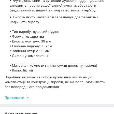
Функціональний та сучасний душовий піддон ідеально
заповнить простір вашої ванної кімнати, зберігаючи
бездоганний зовнішній вигляд та естетику інтер'єру.
Висока якість матеріалів забезпечує довговічність і
надійність виробу.
• Тип виробу: душовий піддон
• Форма:
квадратна
• Висота монтажу: 30 мм
• Глибина піддону: 1.5 см
• Зливний отвір ø 90 мм
• Сифон у комплекті:
ні
• Матеріал:
композит
(лита суміш доломіту і смоли)
• Колір:
білий
Виробник залишає за собою право вносити зміни до
комплектації та конструкції виробів, які не погіршують якість,
без попереднього повідомлення.
Приховати