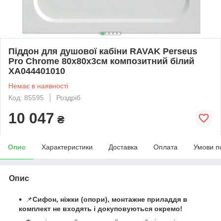
Піддон для душової кабіни RAVAK Perseus
Pro Chrome 80x80x3см композитний білий
XA044401010
Немає в наявності
Код: 85595
Роздріб
10 047
₴
Опис
Характеристики
Доставка
Оплата
Умови п
Опис
📌
Сифон, ніжки (опори), монтажне приладдя в
комплект не входять і докуповуються окремо!