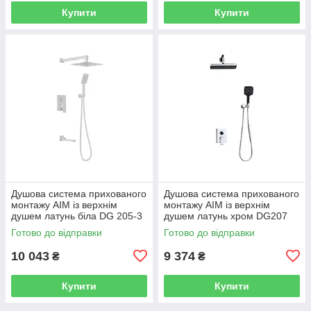
Купити
Купити
Душова система прихованого
Душова система прихованого
монтажу AIM із верхнім
монтажу AIM із верхнім
душем латунь біла DG 205-3
душем латунь хром DG207
frosted white
chrome
Готово до відправки
Готово до відправки
10 043
9 374
₴
₴
Купити
Купити