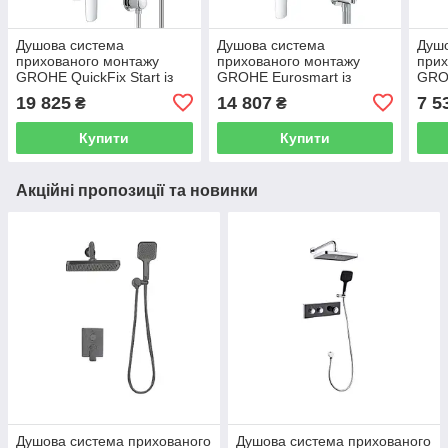
Душова система
Душова система
Душ
прихованого монтажу
прихованого монтажу
прих
GROHE QuickFix Start із
GROHE Eurosmart із
GRO
верхнім душем латунь
верхнім душем латунь
верх
19 825
14 807
7 5
₴
₴
хром UA25183007
хром 25183006
хро
Купити
Купити
Акційні пропозиції та новинки
Душова система прихованого
Душова система прихованого