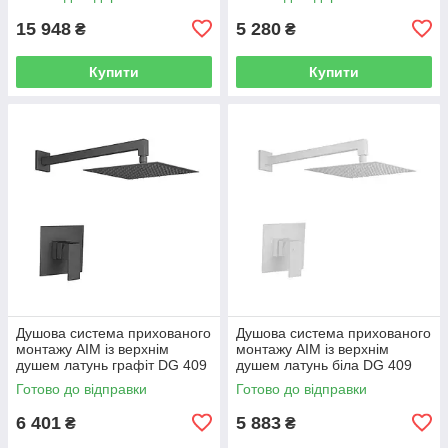
15 948
5 280
₴
₴
Купити
Купити
Душова система прихованого
Душова система прихованого
монтажу AIM із верхнім
монтажу AIM із верхнім
душем латунь графіт DG 409
душем латунь біла DG 409
gun grey
frosted white
Готово до відправки
Готово до відправки
6 401
5 883
₴
₴