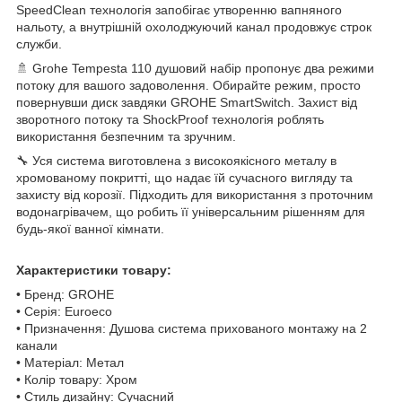
SpeedClean технологія запобігає утворенню вапняного
нальоту, а внутрішній охолоджуючий канал продовжує строк
служби.
🚿 Grohe Tempesta 110 душовий набір пропонує два режими
потоку для вашого задоволення. Обирайте режим, просто
повернувши диск завдяки GROHE SmartSwitch. Захист від
зворотного потоку та ShockProof технологія роблять
використання безпечним та зручним.
🔧 Уся система виготовлена з високоякісного металу в
хромованому покритті, що надає їй сучасного вигляду та
захисту від корозії. Підходить для використання з проточним
водонагрівачем, що робить її універсальним рішенням для
будь-якої ванної кімнати.
Характеристики товару:
• Бренд: GROHE
• Серія: Euroeco
• Призначення: Душова система прихованого монтажу на 2
канали
• Матеріал: Метал
• Колір товару: Хром
• Стиль дизайну: Сучасний