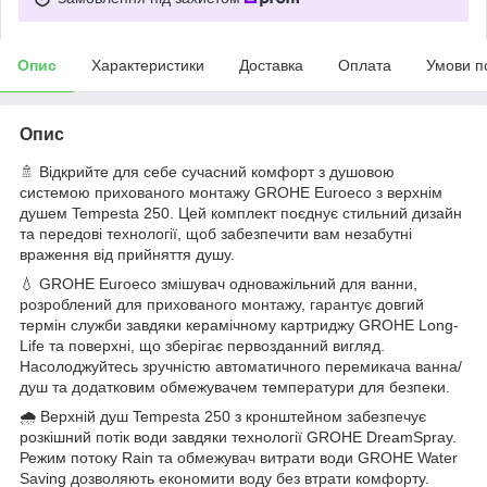
Опис
Характеристики
Доставка
Оплата
Умови п
Опис
🚿 Відкрийте для себе сучасний комфорт з душовою
системою прихованого монтажу GROHE Euroeco з верхнім
душем Tempesta 250. Цей комплект поєднує стильний дизайн
та передові технології, щоб забезпечити вам незабутні
враження від прийняття душу.
💧 GROHE Euroeco змішувач одноважільний для ванни,
розроблений для прихованого монтажу, гарантує довгий
термін служби завдяки керамічному картриджу GROHE Long-
Life та поверхні, що зберігає первозданний вигляд.
Насолоджуйтесь зручністю автоматичного перемикача ванна/
душ та додатковим обмежувачем температури для безпеки.
🌧️ Верхній душ Tempesta 250 з кронштейном забезпечує
розкішний потік води завдяки технології GROHE DreamSpray.
Режим потоку Rain та обмежувач витрати води GROHE Water
Saving дозволяють економити воду без втрати комфорту.