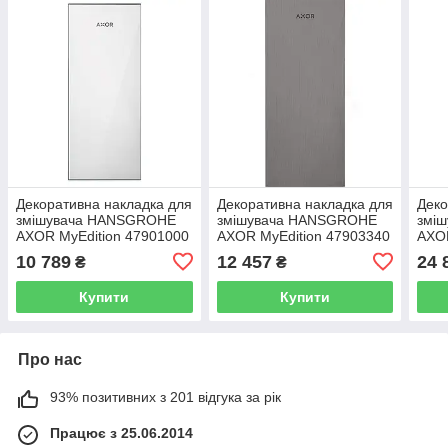
Декоративна накладка для
Декоративна накладка для
Деко
змішувача HANSGROHE
змішувача HANSGROHE
змі
AXOR MyEdition 47901000
AXOR MyEdition 47903340
AXOR
10 789
12 457
24 
₴
₴
Купити
Купити
Про нас
93% позитивних з 201 відгука за рік
Працює з 25.06.2014