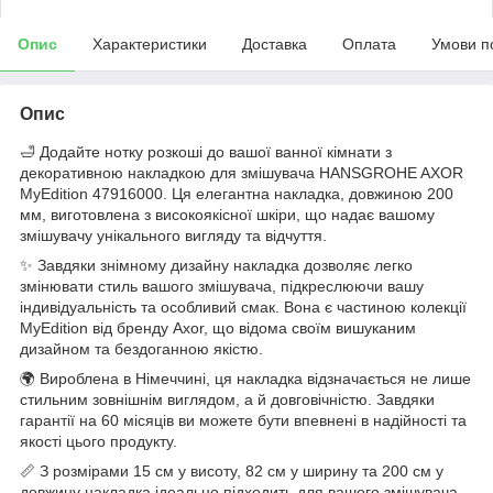
Опис
Характеристики
Доставка
Оплата
Умови п
Опис
🛁 Додайте нотку розкоші до вашої ванної кімнати з
декоративною накладкою для змішувача HANSGROHE AXOR
MyEdition 47916000. Ця елегантна накладка, довжиною 200
мм, виготовлена з високоякісної шкіри, що надає вашому
змішувачу унікального вигляду та відчуття.
✨ Завдяки знімному дизайну накладка дозволяє легко
змінювати стиль вашого змішувача, підкреслюючи вашу
індивідуальність та особливий смак. Вона є частиною колекції
MyEdition від бренду Axor, що відома своїм вишуканим
дизайном та бездоганною якістю.
🌍 Вироблена в Німеччині, ця накладка відзначається не лише
стильним зовнішнім виглядом, а й довговічністю. Завдяки
гарантії на 60 місяців ви можете бути впевнені в надійності та
якості цього продукту.
📏 З розмірами 15 см у висоту, 82 см у ширину та 200 см у
довжину накладка ідеально підходить для вашого змішувача.