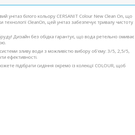
овий унітаз білого кольору CERSANIT Colour New Clean On, що
и технології CleanOn, цей унітаз забезпечує тривалу чистоту
бруду! Дизайн без обідка гарантує, що вода ретельно омиває
ою.
 системи зливу води з можливістю вибору об'єму: 3/5, 2,5/5,
ти ефективності.
можете підібрати сидіння окремо із колекції COLOUR, щоб