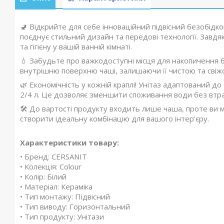
🚽 Відкрийте для себе інноваційний підвісний безобідк
поєднує стильний дизайн та передові технології. Завдяк
та гігієну у вашій ванній кімнаті.
💧 Забудьте про важкодоступні місця для накопичення 
внутрішню поверхню чаші, залишаючи її чистою та свіж
🌿 Економічність у кожній краплі! Унітаз адаптований до
2/4 л. Це дозволяє зменшити споживання води без втра
🛠️ До вартості продукту входить лише чаша, проте ви 
створити ідеальну комбінацію для вашого інтер'єру.
Характеристики товару:
• Бренд: CERSANIT
• Колекція: Colour
• Колір: Білий
• Матеріал: Кераміка
• Тип монтажу: Підвісний
• Тип виводу: Горизонтальний
• Тип продукту: Унітази