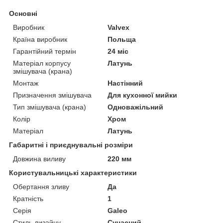
Основні
Виробник
Valvex
Країна виробник
Польща
Гарантійний термін
24 міс
Матеріал корпусу
Латунь
змішувача (крана)
Монтаж
Настінний
Призначення змішувача
Для кухонної мийки
Тип змішувача (крана)
Одноважільний
Колір
Хром
Матеріал
Латунь
Габаритні і приєднувальні розміри
Довжина виливу
220 мм
Користувальницькі характеристики
Обертання зливу
Да
Кратність
1
Серія
Galeo
Стиль дизайну
Сучасний