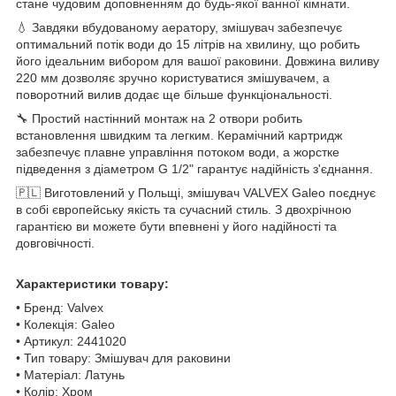
стане чудовим доповненням до будь-якої ванної кімнати.
💧 Завдяки вбудованому аератору, змішувач забезпечує
оптимальний потік води до 15 літрів на хвилину, що робить
його ідеальним вибором для вашої раковини. Довжина виливу
220 мм дозволяє зручно користуватися змішувачем, а
поворотний вилив додає ще більше функціональності.
🔧 Простий настінний монтаж на 2 отвори робить
встановлення швидким та легким. Керамічний картридж
забезпечує плавне управління потоком води, а жорстке
підведення з діаметром G 1/2" гарантує надійність з'єднання.
🇵🇱 Виготовлений у Польщі, змішувач VALVEX Galeo поєднує
в собі європейську якість та сучасний стиль. З двохрічною
гарантією ви можете бути впевнені у його надійності та
довговічності.
Характеристики товару:
• Бренд: Valvex
• Колекція: Galeo
• Артикул: 2441020
• Тип товару: Змішувач для раковини
• Матеріал: Латунь
• Колір: Хром