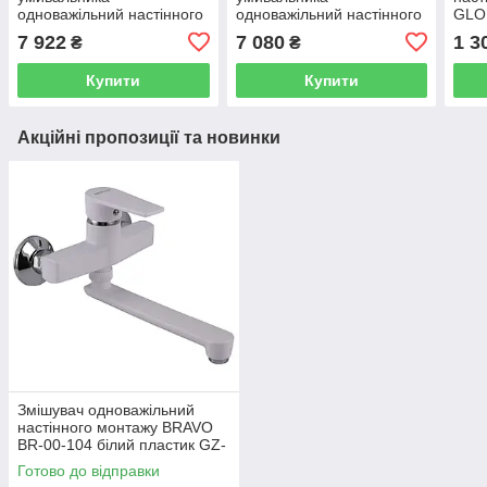
одноважільний настінного
одноважільний настінного
GLO
монтажу VALVEX Loft хром
монтажу VALVEX Ars хром
0104
7 922
7 080
1 3
₴
₴
латунь 2454780
латунь 2420390
000
Купити
Купити
Акційні пропозиції та новинки
Змішувач одноважільний
настінного монтажу BRAVO
BR-00-104 білий пластик GZ-
000031830
Готово до відправки