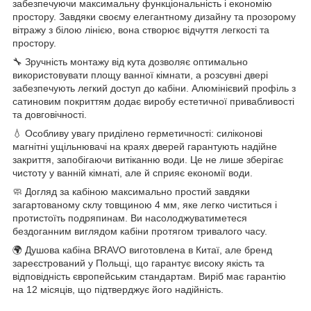
забезпечуючи максимальну функціональність і економію
простору. Завдяки своєму елегантному дизайну та прозорому
вітражу з білою лінією, вона створює відчуття легкості та
простору.
🔧 Зручність монтажу від кута дозволяє оптимально
використовувати площу ванної кімнати, а розсувні двері
забезпечують легкий доступ до кабіни. Алюмінієвий профіль з
сатиновим покриттям додає виробу естетичної привабливості
та довговічності.
💧 Особливу увагу приділено герметичності: силіконові
магнітні ущільнювачі на краях дверей гарантують надійне
закриття, запобігаючи витіканню води. Це не лише зберігає
чистоту у ванній кімнаті, але й сприяє економії води.
🧼 Догляд за кабіною максимально простий завдяки
загартованому склу товщиною 4 мм, яке легко чиститься і
протистоїть подряпинам. Ви насолоджуватиметеся
бездоганним виглядом кабіни протягом тривалого часу.
🌍 Душова кабіна BRAVO виготовлена в Китаї, але бренд
зареєстрований у Польщі, що гарантує високу якість та
відповідність європейським стандартам. Виріб має гарантію
на 12 місяців, що підтверджує його надійність.