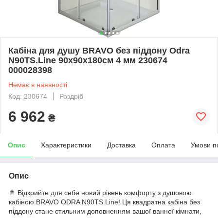
Кабіна для душу BRAVO без піддону Odra
N90TS.Line 90x90x180см 4 мм 230674
000028398
Немає в наявності
Код: 230674
Роздріб
6 962
₴
Опис
Характеристики
Доставка
Оплата
Умови п
Опис
🚿 Відкрийте для себе новий рівень комфорту з душовою
кабіною BRAVO ODRA N90TS.Line! Ця квадратна кабіна без
піддону стане стильним доповненням вашої ванної кімнати,