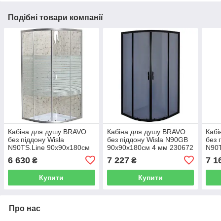
Подібні товари компанії
Кабіна для душу BRAVO
Кабіна для душу BRAVO
Кабі
без піддону Wisla
без піддону Wisla N90GB
без 
N90TS.Line 90x90x180см
90x90x180см 4 мм 230672
N90
4 мм 230671 000028395
000028396
90x9
6 630
7 227
7 1
₴
₴
000
Купити
Купити
Про нас