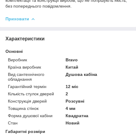
комплектації та конструкції виробів, що не погіршують якість,
без попереднього повідомлення.
Приховати
Характеристики
Основні
Виробник
Bravo
Країна виробник
Китай
Вид сантехнічного
Душова кабіна
обладнання
Гарантійний термін
12 міс
Кількість стулок дверей
2
Конструкція дверей
Розсувні
Товщина стінок
4 мм
Форма душової кабіни
Квадратна
Стан
Новий
Габаритні розміри