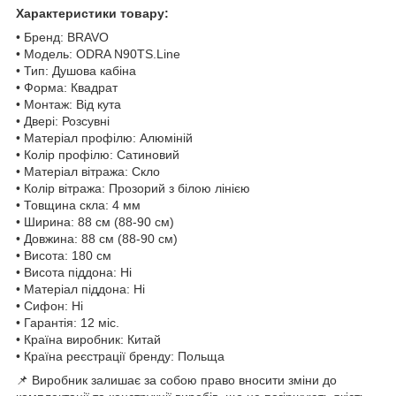
Характеристики товару:
• Бренд: BRAVO
• Модель: ODRA N90TS.Line
• Тип: Душова кабіна
• Форма: Квадрат
• Монтаж: Від кута
• Двері: Розсувні
• Матеріал профілю: Алюміній
• Колір профілю: Сатиновий
• Матеріал вітража: Скло
• Колір вітража: Прозорий з білою лінією
• Товщина скла: 4 мм
• Ширина: 88 см (88-90 см)
• Довжина: 88 см (88-90 см)
• Висота: 180 см
• Висота піддона: Ні
• Матеріал піддона: Ні
• Сифон: Ні
• Гарантія: 12 міс.
• Країна виробник: Китай
• Країна реєстрації бренду: Польща
📌 Виробник залишає за собою право вносити зміни до