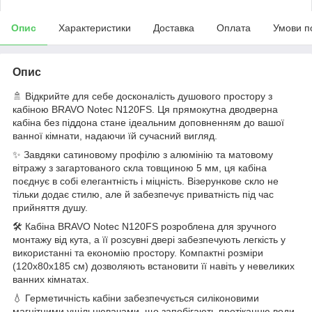
Опис
Характеристики
Доставка
Оплата
Умови п
Опис
🚿 Відкрийте для себе досконалість душового простору з
кабіною BRAVO Notec N120FS. Ця прямокутна дводверна
кабіна без піддона стане ідеальним доповненням до вашої
ванної кімнати, надаючи їй сучасний вигляд.
✨ Завдяки сатиновому профілю з алюмінію та матовому
вітражу з загартованого скла товщиною 5 мм, ця кабіна
поєднує в собі елегантність і міцність. Візерункове скло не
тільки додає стилю, але й забезпечує приватність під час
прийняття душу.
🛠️ Кабіна BRAVO Notec N120FS розроблена для зручного
монтажу від кута, а її розсувні двері забезпечують легкість у
використанні та економію простору. Компактні розміри
(120x80x185 см) дозволяють встановити її навіть у невеликих
ванних кімнатах.
💧 Герметичність кабіни забезпечується силіконовими
магнітними ущільнювачами, що запобігають протіканню води.