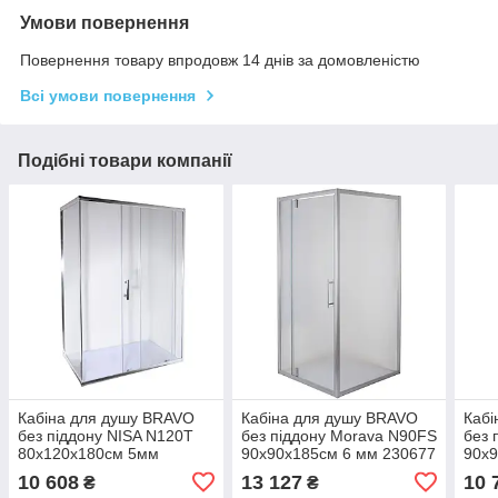
Умови повернення
Повернення товару впродовж 14 днів за домовленістю
Всі умови повернення
Подібні товари компанії
Кабіна для душу BRAVO
Кабіна для душу BRAVO
Кабі
без піддону NISA N120T
без піддону Morava N90FS
без 
80x120x180см 5мм
90x90x185см 6 мм 230677
90x9
131480 000022476
000028401
000
10 608
13 127
10 
₴
₴