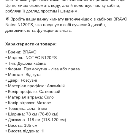
Це не лише економить воду, але й полегшує чистку кабіни,
роблячи її догляд простим і швидким.
🌟 Зробіть вашу ванну кімнату витонченішою з кабіною BRAVO
Notec N120FS, яка поєднує в собі сучасний дизайн,
довговічність та функціональність.
Характеристики товару:
• Бренд: BRAVO
• Модель: NOTEC N120FS
• Тип: Душова кабіна
• Форма: Прямокутна - ліва або права
• Монтаж: Від кута
• Двері: Розсувні
• Матеріал профілю: Алюміній
• Колір профілю: Сатиновий
• Матеріал вітража: Скло
• Колір вітража: Матове
• Товщина скла: 5 мм
• Ширина: 78 см (78-80 см)
• Довжина: 118 см (118-120 см)
• Висота: 185 см
• Висота піддона: Ні