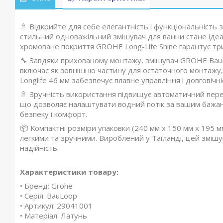
🚿 Відкрийте для себе елегантність і функціональніст
стильний одноважільний змішувач для ванни стане ідеа
хромоване покриття GROHE Long-Life Shine гарантує трив
🔧 Завдяки прихованому монтажу, змішувач GROHE BauLo
включає як зовнішню частину для остаточного монтажу
Longlife 46 мм забезпечує плавне управління і довговічні
🚿 Зручність використання підвищує автоматичний пер
що дозволяє налаштувати водний потік за вашим бажа
безпеку і комфорт.
📦 Компактні розміри упаковки (240 мм x 150 мм x 195 мм
легкими та зручними. Вироблений у Таїланді, цей змішув
надійність.
Характеристики товару:
• Бренд: Grohe
• Серія: BauLoop
• Артикул: 29041001
• Матеріал: Латунь