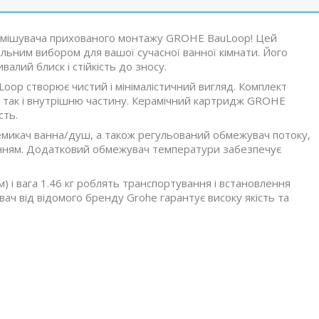
ь змішувача прихованого монтажу GROHE BauLoop! Цей
льним вибором для вашої сучасної ванної кімнати. Його
алий блиск і стійкість до зносу.
op створює чистий і мінімалістичний вигляд. Комплект
, так і внутрішню частину. Керамічний картридж GROHE
сть.
емикач ванна/душ, а також регульований обмежувач потоку,
нням. Додатковий обмежувач температури забезпечує
) і вага 1.46 кг роблять транспортування і встановлення
ач від відомого бренду Grohe гарантує високу якість та