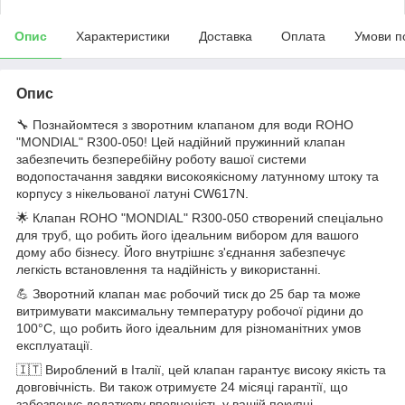
Опис
Характеристики
Доставка
Оплата
Умови п
Опис
🔧 Познайомтеся з зворотним клапаном для води ROHO
"MONDIAL" R300-050! Цей надійний пружинний клапан
забезпечить безперебійну роботу вашої системи
водопостачання завдяки високоякісному латунному штоку та
корпусу з нікельованої латуні CW617N.
🌟 Клапан ROHO "MONDIAL" R300-050 створений спеціально
для труб, що робить його ідеальним вибором для вашого
дому або бізнесу. Його внутрішнє з'єднання забезпечує
легкість встановлення та надійність у використанні.
💪 Зворотний клапан має робочий тиск до 25 бар та може
витримувати максимальну температуру робочої рідини до
100°C, що робить його ідеальним для різноманітних умов
експлуатації.
🇮🇹 Вироблений в Італії, цей клапан гарантує високу якість та
довговічність. Ви також отримуєте 24 місяці гарантії, що
забезпечує додаткову впевненість у вашій покупці.