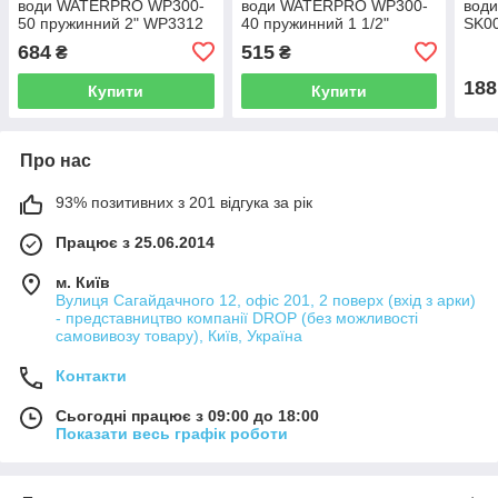
води WATERPRO WP300-
води WATERPRO WP300-
води
50 пружинний 2" WP3312
40 пружинний 1 1/2"
SK0
WP3311
684
515
₴
₴
188
Купити
Купити
Про нас
93% позитивних з 201 відгука за рік
Працює з 25.06.2014
м. Київ
Вулиця Сагайдачного 12, офіс 201, 2 поверх (вхід з арки)
- представництво компанії DROP (без можливості
самовивозу товару), Київ, Україна
Контакти
Сьогодні працює з 09:00 до 18:00
Показати весь графік роботи