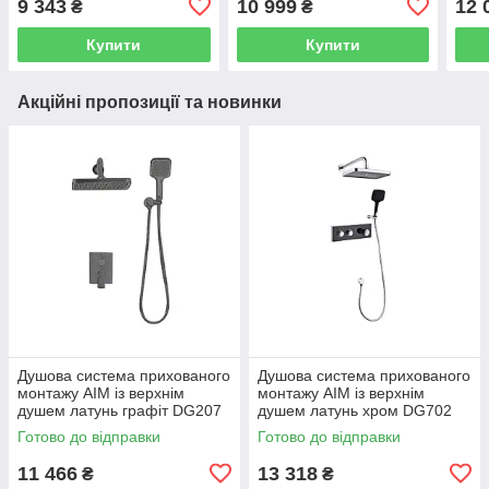
9 343
10 999
12 
₴
₴
G7199-30
Купити
Купити
Акційні пропозиції та новинки
Душова система прихованого
Душова система прихованого
монтажу AIM із верхнім
монтажу AIM із верхнім
душем латунь графіт DG207
душем латунь хром DG702
gun grey
chrome
Готово до відправки
Готово до відправки
11 466
13 318
₴
₴