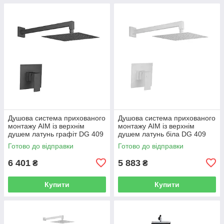
Душова система прихованого
Душова система прихованого
монтажу AIM із верхнім
монтажу AIM із верхнім
душем латунь графіт DG 409
душем латунь біла DG 409
gun grey
frosted white
Готово до відправки
Готово до відправки
6 401
5 883
₴
₴
Купити
Купити