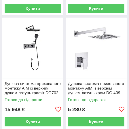
Купити
Купити
Душова система прихованого
Душова система прихованого
монтажу AIM із верхнім
монтажу AIM із верхнім
душем латунь графіт DG702
душем латунь хром DG 409
gun grey
chrome
Готово до відправки
Готово до відправки
15 948
5 280
₴
₴
Купити
Купити