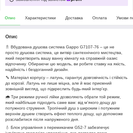
Опис
Характеристики
Доставка
Оплата
Умови п
Опис
🚿 Вбудована душова система Gappo G7107-76 – це не
просто душова система, це витвір сантехнічного мистецтва,
який перетворить вашу ванну кімнату на справжній оазис
відпочинку. Обираючи цю модель, ви робите ставку на якість,
надійність і бездоганний дизайн.
🔧 Матеріал корпусу – латунь, гарантує довговічність і стійкість
до корозії. Латунь не лише міцна, але й має приємний
зовнішній вигляд, що підкреслить будь-який інтер'єр.
🌧️ Три режими ручної лійки дозволяють обрати той режим,
який найбільше підходить саме вам: від м'якого дощу до
потужного струменя. Тропічний душ з широким і потужним
верхнім душем створить ефект теплого дощу, що допоможе
розслабитися після напруженого дня.
💧 Блок управління з перемикачем G52-7 забезпечує
інтуїтивно зрозуміле управління, яке дозволяє легко