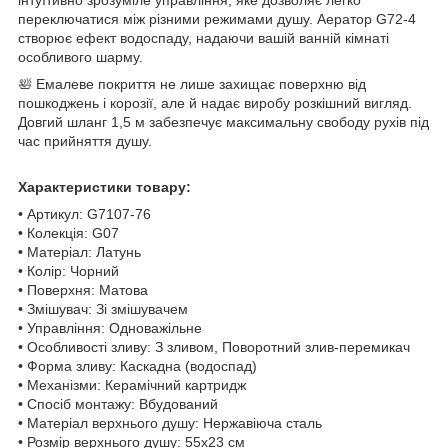
переключатися між різними режимами душу. Аератор G72-4
створює ефект водоспаду, надаючи вашій ванній кімнаті
особливого шарму.
🛀 Емалеве покриття не лише захищає поверхню від
пошкоджень і корозії, але й надає виробу розкішний вигляд.
Довгий шланг 1,5 м забезпечує максимальну свободу рухів під
час прийняття душу.
Характеристики товару:
• Артикул: G7107-76
• Колекція: G07
• Матеріал: Латунь
• Колір: Чорний
• Поверхня: Матова
• Змішувач: Зі змішувачем
• Управління: Одноважільне
• Особливості зливу: З зливом, Поворотний злив-перемикач
• Форма зливу: Каскадна (водоспад)
• Механізми: Керамічний картридж
• Спосіб монтажу: Вбудований
• Матеріал верхнього душу: Нержавіюча сталь
• Розмір верхнього душу: 55x23 см