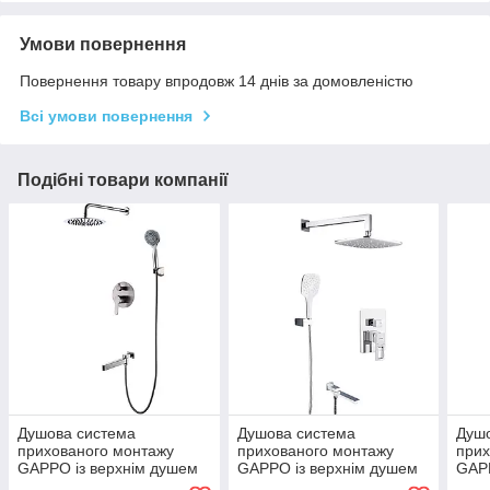
Умови повернення
Повернення товару впродовж 14 днів за домовленістю
Всі умови повернення
Подібні товари компанії
Душова система
Душова система
Душ
прихованого монтажу
прихованого монтажу
прих
GAPPO із верхнім душем
GAPPO із верхнім душем
GAPP
нержавіюча сталь сатин
латунь біла G7117-8
лату