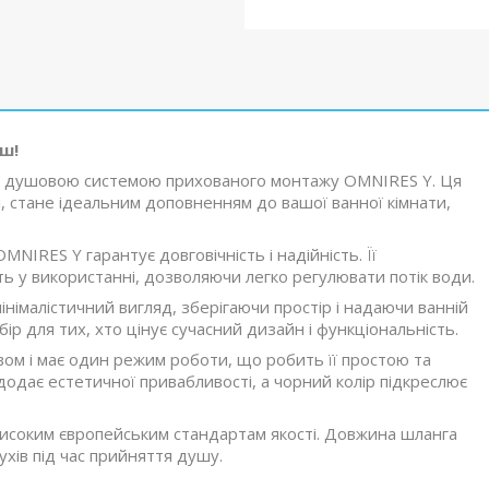
ш!
ь з душовою системою прихованого монтажу OMNIRES Y. Ця
, стане ідеальним доповненням до вашої ванної кімнати,
MNIRES Y гарантує довговічність і надійність. Її
ь у використанні, дозволяючи легко регулювати потік води.
німалістичний вигляд, зберігаючи простір і надаючи ванній
бір для тих, хто цінує сучасний дизайн і функціональність.
м і має один режим роботи, що робить її простою та
 додає естетичної привабливості, а чорний колір підкреслює
високим європейським стандартам якості. Довжина шланга
ухів під час прийняття душу.