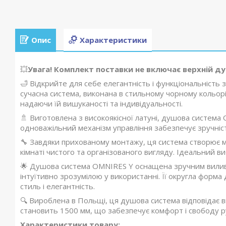
Опис
Характеристики
💥
Увага! Комплект поставки не включає верхній ду
🛁 Відкрийте для себе елегантність і функціональніст
сучасна система, виконана в стильному чорному кольорі
надаючи їй вишуканості та індивідуальності.
🚿 Виготовлена з високоякісної латуні, душова система O
одноважільний механізм управління забезпечує зручніст
🔧 Завдяки прихованому монтажу, ця система створює мі
кімнаті чистого та організованого вигляду. Ідеальний ви
🌟 Душова система OMNIRES Y оснащена зручним виливо
інтуїтивно зрозумілою у використанні. Її округла форма
стиль і елегантність.
🔍 Вироблена в Польщі, ця душова система відповідає 
становить 1500 мм, що забезпечує комфорт і свободу р
Характеристики товару: