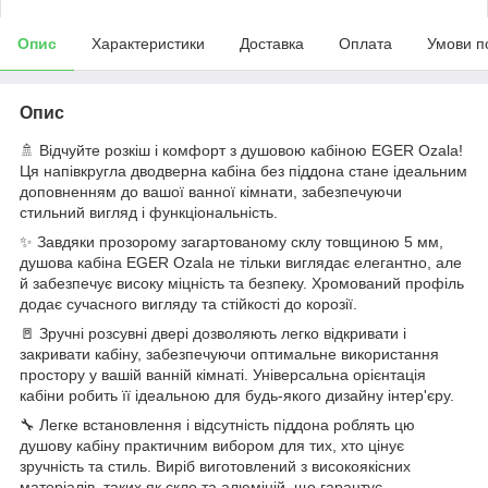
Опис
Характеристики
Доставка
Оплата
Умови п
Опис
🚿 Відчуйте розкіш і комфорт з душовою кабіною EGER Ozala!
Ця напівкругла дводверна кабіна без піддона стане ідеальним
доповненням до вашої ванної кімнати, забезпечуючи
стильний вигляд і функціональність.
✨ Завдяки прозорому загартованому склу товщиною 5 мм,
душова кабіна EGER Ozala не тільки виглядає елегантно, але
й забезпечує високу міцність та безпеку. Хромований профіль
додає сучасного вигляду та стійкості до корозії.
🚪 Зручні розсувні двері дозволяють легко відкривати і
закривати кабіну, забезпечуючи оптимальне використання
простору у вашій ванній кімнаті. Універсальна орієнтація
кабіни робить її ідеальною для будь-якого дизайну інтер'єру.
🔧 Легке встановлення і відсутність піддона роблять цю
душову кабіну практичним вибором для тих, хто цінує
зручність та стиль. Виріб виготовлений з високоякісних
матеріалів, таких як скло та алюміній, що гарантує