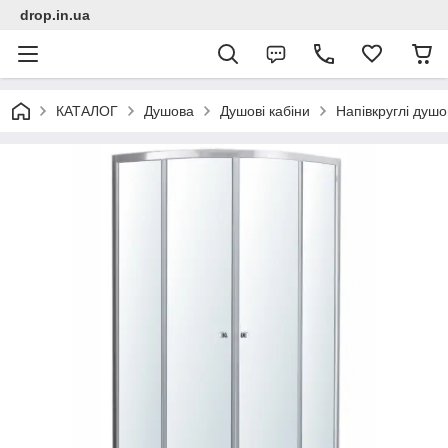
drop.in.ua
КАТАЛОГ
Душова
Душові кабіни
Напівкруглі душо