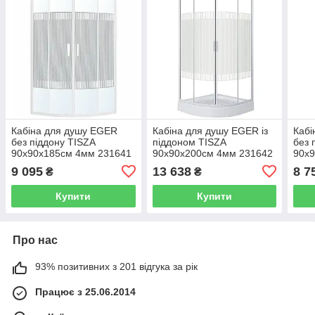
Кабіна для душу EGER
Кабіна для душу EGER із
Кабі
без піддону TISZA
піддоном TISZA
без 
90x90x185см 4мм 231641
90x90x200см 4мм 231642
90x
599-021-S/1
599-021-S
599-
9 095
13 638
8 7
₴
₴
Купити
Купити
Про нас
93% позитивних з 201 відгука за рік
Працює з 25.06.2014