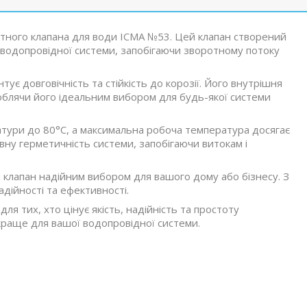
ротного клапана для води ICMA №53. Цей клапан створений
водопровідної системи, запобігаючи зворотному потоку
тує довговічність та стійкість до корозії. Його внутрішня
роблячи його ідеальним вибором для будь-якої системи
атури до 80°C, а максимальна робоча температура досягає
овну герметичність системи, запобігаючи витокам і
й клапан надійним вибором для вашого дому або бізнесу. З
адійності та ефективності.
я тих, хто цінує якість, надійність та простоту
краще для вашої водопровідної системи.