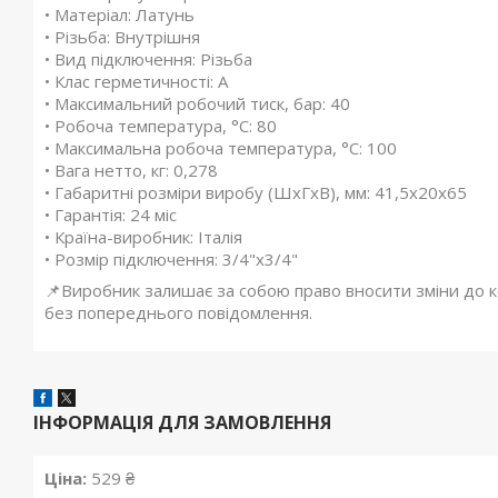
• Матеріал: Латунь
• Різьба: Внутрішня
• Вид підключення: Різьба
• Клас герметичності: А
• Максимальний робочий тиск, бар: 40
• Робоча температура, °C: 80
• Максимальна робоча температура, °С: 100
• Вага нетто, кг: 0,278
• Габаритні розміри виробу (ШхГхВ), мм: 41,5х20х65
• Гарантія: 24 міс
• Країна-виробник: Італія
• Розмір підключення: 3/4"x3/4"
📌Виробник залишає за собою право вносити зміни до ко
без попереднього повідомлення.
ІНФОРМАЦІЯ ДЛЯ ЗАМОВЛЕННЯ
Ціна:
529 ₴