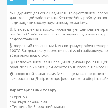
🔧 Відкрийте для себе надійність та ефективність зво
для того, щоб забезпечити безперебійну роботу вашої 
води завдяки своєму пружинному механізму.
🚿 Виготовлений з високоякісної латуні, цей клапан гаран
різьба 3/4" забезпечує легке та надійне підключення, 
водопостачання.
🌡️ Зворотний клапан ICMA №53 витримує робочі темпер
100°C. Завдяки класу герметичності А, він забезпечує п
зберігаючи ваш спокій.
🔩 Італійська якість та інноваційний дизайн роблять це
гарантією на 24 місяці ви можете бути впевнені в його н
🏠 Зворотний клапан ICMA №53 — це ідеальне рішення дл
використання. Довіртеся професіоналам та оберіть най
Характеристики товару:
• Серія: 53
• Артикул: 83053AE05
• Тип виробу: Зворотний клапан