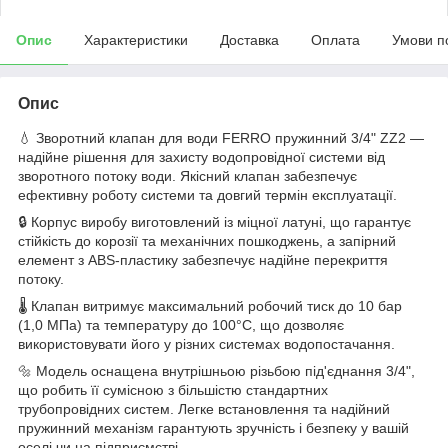
Опис
Характеристики
Доставка
Оплата
Умови п
Опис
💧 Зворотний клапан для води FERRO пружинний 3/4" ZZ2 —
надійне рішення для захисту водопровідної системи від
зворотного потоку води. Якісний клапан забезпечує
ефективну роботу системи та довгий термін експлуатації.
🔒 Корпус виробу виготовлений із міцної латуні, що гарантує
стійкість до корозії та механічних пошкоджень, а запірний
елемент з ABS-пластику забезпечує надійне перекриття
потоку.
🌡 Клапан витримує максимальний робочий тиск до 10 бар
(1,0 МПа) та температуру до 100°C, що дозволяє
використовувати його у різних системах водопостачання.
🔩 Модель оснащена внутрішньою різьбою під'єднання 3/4",
що робить її сумісною з більшістю стандартних
трубопровідних систем. Легке встановлення та надійний
пружинний механізм гарантують зручність і безпеку у вашій
оселі чи на підприємстві.