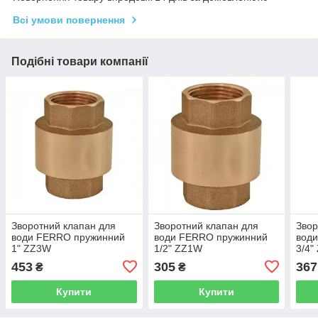
Всі умови повернення
Подібні товари компанії
Зворотний клапан для
Зворотний клапан для
Звор
води FERRO пружинний
води FERRO пружинний
вод
1" ZZ3W
1/2" ZZ1W
3/4"
453
305
367
₴
₴
Купити
Купити