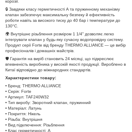
корозії.
🔒 Завдяки класу герметичності А та пружинному механізму
клапан забезпечує максимальну безпеку й ефективність
роботи навіть за високого тиску до 40 бар і температури до
130°С.
🌍 Внутрішнє різьблення розміром 1 1/4" дозволяє легко
інтегрувати клапан у будь-яку сучасну водопровідну систему.
Продукт серії Forte від бренду THERMO ALLIANCE — це вибір
професіоналів і домашніх майстрів.
🛡️ Гарантія на виріб становить 24 місяці, що підкреслює
впевненість виробника у високій якості продукції. Вироблено в
Китаї відповідно до міжнародних стандартів.
Характеристики товару:
• Бренд: THERMO ALLIANCE
• Серія: Forte
• Артикул: TAF240W32
• Тип виробу: Зворотний клапан, пружинний
• Матеріал: Латунь
• Покриття: Нікель
• Різьба: Внутрішня
• Вид підключення: Різьблення
• Клас герметичності: А