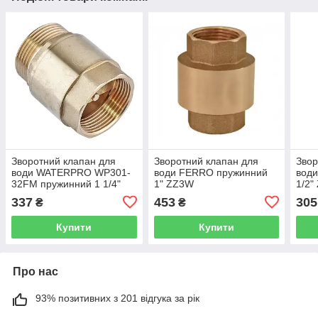
Зворотний клапан для
Зворотний клапан для
Звор
води WATERPRO WP301-
води FERRO пружинний
вод
32FM пружинний 1 1/4"
1" ZZ3W
1/2"
WP3327
337
453
305
₴
₴
Купити
Купити
Про нас
93% позитивних з 201 відгука за рік