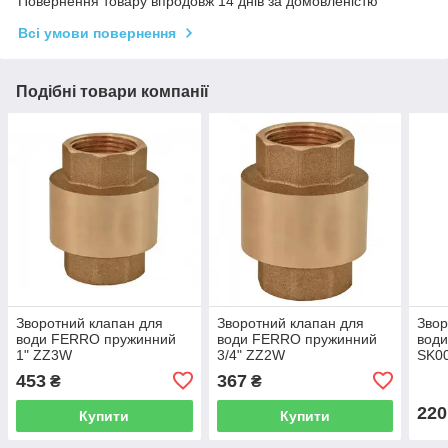
Повернення товару впродовж 14 днів за домовленістю
Всі умови повернення
Подібні товари компанії
Зворотний клапан для
Зворотний клапан для
Звор
води FERRO пружинний
води FERRO пружинний
води
1" ZZ3W
3/4" ZZ2W
SK0
453
367
₴
₴
220
Купити
Купити