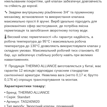
нікельованим покриттям, цей клапан забезпечує довговічність
та стійкість до корозії.
🔧 Завдяки внутрішньому різьбленню 3/4" та пружинному
механізму, встановлення та використання клапана
максимально прості й зручні. Виріб ідеально підходить для
різноманітних сфер застосування, де потрібна якісна
герметизація та запобігання зворотному потоку води.
🌡️ Високий клас герметичності «А» гарантує надійність, а
робоча температура до 95°C і максимальна робоча
температура до 130°C дозволяють використовувати клапан у
складних умовах. Максимальний робочий тиск становить 40
бар, що забезпечує стабільну роботу навіть при великих
навантаженнях.
🏅 Продукція THERMO ALLIANCE виготовляється у Китаї, має
гарантію 12 місяців і відповідає сучасним стандартам
сантехнічної арматури. Невелика вага (нетто 0,17 кг, брутто
0,176 кг) спрощує транспортування та монтаж.
Характеристики товару:
• Бренд: THERMO ALLIANCE
• Серія: Standart
• Артикул: TAS240W20
• Тип виробу: Зворотний клапан, пружинний