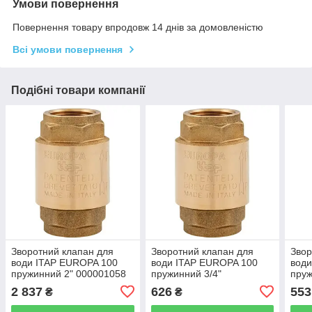
Умови повернення
Повернення товару впродовж 14 днів за домовленістю
Всі умови повернення
Подібні товари компанії
Зворотний клапан для
Зворотний клапан для
Звор
води ITAP EUROPA 100
води ITAP EUROPA 100
вод
пружинний 2" 000001058
пружинний 3/4"
пруж
000000719
2 837
626
553
₴
₴