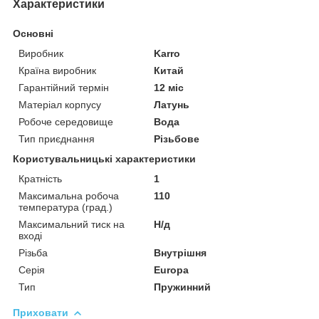
Характеристики
Основні
Виробник
Karro
Країна виробник
Китай
Гарантійний термін
12 міс
Матеріал корпусу
Латунь
Робоче середовище
Вода
Тип приєднання
Різьбове
Користувальницькі характеристики
Кратність
1
Максимальна робоча
110
температура (град.)
Максимальний тиск на
Н/д
вході
Різьба
Внутрішня
Серія
Europa
Тип
Пружинний
Приховати