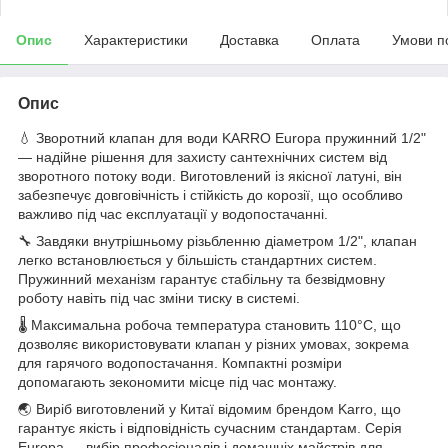
Опис
Характеристики
Доставка
Оплата
Умови п
Опис
💧 Зворотний клапан для води KARRO Europa пружинний 1/2"
— надійне рішення для захисту сантехнічних систем від
зворотного потоку води. Виготовлений із якісної латуні, він
забезпечує довговічність і стійкість до корозії, що особливо
важливо під час експлуатації у водопостачанні.
🔧 Завдяки внутрішньому різьбленню діаметром 1/2", клапан
легко встановлюється у більшість стандартних систем.
Пружинний механізм гарантує стабільну та безвідмовну
роботу навіть під час зміни тиску в системі.
🌡 Максимальна робоча температура становить 110°C, що
дозволяє використовувати клапан у різних умовах, зокрема
для гарячого водопостачання. Компактні розміри
допомагають зекономити місце під час монтажу.
🌏 Виріб виготовлений у Китаї відомим брендом Karro, що
гарантує якість і відповідність сучасним стандартам. Серія
Europa — вибір професіоналів і домашніх майстрів для