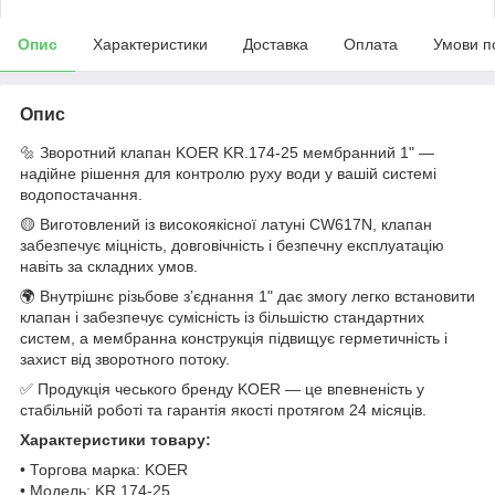
Опис
Характеристики
Доставка
Оплата
Умови п
Опис
🔩 Зворотний клапан KOER KR.174-25 мембранний 1" —
надійне рішення для контролю руху води у вашій системі
водопостачання.
🟡 Виготовлений із високоякісної латуні CW617N, клапан
забезпечує міцність, довговічність і безпечну експлуатацію
навіть за складних умов.
🌍 Внутрішнє різьбове з’єднання 1" дає змогу легко встановити
клапан і забезпечує сумісність із більшістю стандартних
систем, а мембранна конструкція підвищує герметичність і
захист від зворотного потоку.
✅ Продукція чеського бренду KOER — це впевненість у
стабільній роботі та гарантія якості протягом 24 місяців.
Характеристики товару:
• Торгова марка: KOER
• Модель: KR.174-25