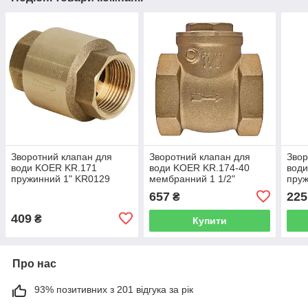
Зворотний клапан для
Зворотний клапан для
Звор
води KOER KR.171
води KOER KR.174-40
вод
пружинний 1" KR0129
мембранний 1 1/2"
пруж
KR5262
657
225
₴
409
₴
Купити
Про нас
93% позитивних з 201 відгука за рік