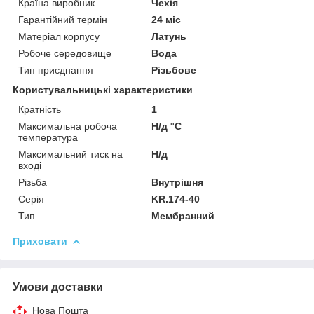
Країна виробник
Чехія
Гарантійний термін
24 міс
Матеріал корпусу
Латунь
Робоче середовище
Вода
Тип приєднання
Різьбове
Користувальницькі характеристики
Кратність
1
Максимальна робоча
Н/д °C
температура
Максимальний тиск на
Н/д
вході
Різьба
Внутрішня
Серія
KR.174-40
Тип
Мембранний
Приховати
Умови доставки
Нова Пошта