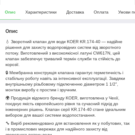
Опис
Характеристики
Доставка
Оплата
Умови п
Опис
💧 Зворотний клапан для води KOER KR.174-40 — надійне
рішення для захисту водопровідних систем від зворотного
потоку. Виготовлений з високоякісної латуні CW617N, цей
клапан забезпечує тривалий термін служби та стійкість до
корозії.
🔒 Мембранна конструкція клапана гарантує герметичність і
стабільну роботу навіть за інтенсивної експлуатації. Завдяки
внутрішньому різьбовому підключенню діаметром 1 1/2",
монтаж виробу є простим і зручним.
🌍 Продукція відомого бренду KOER, виготовлена у Чехії,
поєднує якість європейського рівня та сучасний підхід до
інженерних рішень. Клапан серії KR.174-40 стане ідеальним
вибором для вашої системи водопостачання.
🔧 Виріб рекомендовано для встановлення як у побутових, так
і в промислових мережах для надійного захисту від
зворотного потоку води.