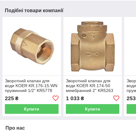
Подібні товари компанії
Зворотний клапан для
Зворотний клапан для
Звор
води KOER KR.176-15.WN
води KOER KR.174-50
вод
пружинний 1/2" KR5778
мембранний 2" KR5263
пруж
225
1 033
253
₴
₴
Купити
Купити
Про нас