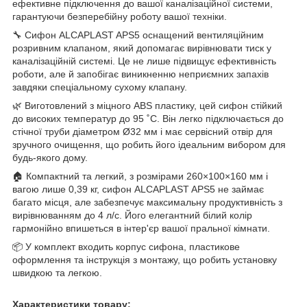
ефективне підключення до вашої каналізаційної системи,
гарантуючи безперебійну роботу вашої техніки.
🔧 Сифон ALCAPLAST APS5 оснащений вентиляційним
розривним клапаном, який допомагає вирівнювати тиск у
каналізаційній системі. Це не лише підвищує ефективність
роботи, але й запобігає виникненню неприємних запахів
завдяки спеціальному сухому клапану.
🌿 Виготовлений з міцного ABS пластику, цей сифон стійкий
до високих температур до 95 ˚C. Він легко підключається до
стічної труби діаметром Ø32 мм і має сервісний отвір для
зручного очищення, що робить його ідеальним вибором для
будь-якого дому.
🏠 Компактний та легкий, з розмірами 260×100×160 мм і
вагою лише 0,39 кг, сифон ALCAPLAST APS5 не займає
багато місця, але забезпечує максимальну продуктивність з
вирівнюванням до 4 л/с. Його елегантний білий колір
гармонійно впишеться в інтер'єр вашої пральної кімнати.
📦 У комплект входить корпус сифона, пластикове
оформлення та інструкція з монтажу, що робить установку
швидкою та легкою.
Характеристики товару: