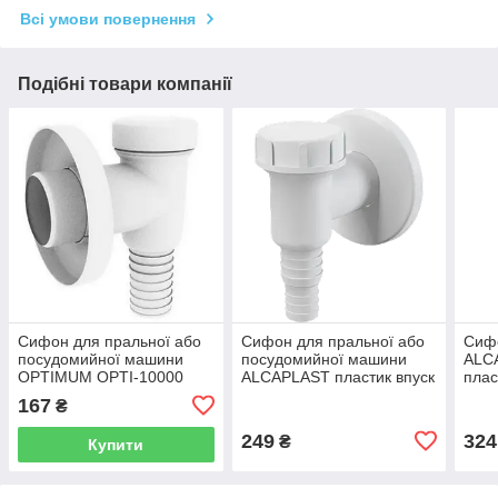
Всі умови повернення
Подібні товари компанії
Сифон для пральної або
Сифон для пральної або
Сиф
посудомийної машини
посудомийної машини
ALC
OPTIMUM OPTI-10000
ALCAPLAST пластик впуск
плас
пластик впуск 1 1/4" білий
1 1/4" білий APS2
A43
167
₴
000029709
249
324
₴
Купити