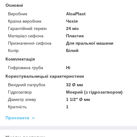
Основні
Виробник
AlcaPlast
Країна виробник
Чехія
Гарантійний термін
24 міс
Матеріал сифона
Пластик
Призначення сифона
Для пральної машини
Колір
Білий
Комплектація
Гофрована труба
Ні
Користувальницькі характеристики
Вихідний патрубок
32 Ø мм
Гідрозатвор
Мокрий (з гідрозатвором)
Діаметр зливу
1 1/2" Ø мм
Кратність
1
Приховати