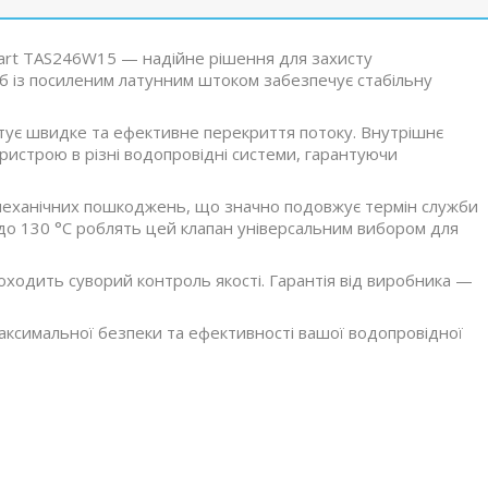
art TAS246W15 — надійне рішення для захисту
іб із посиленим латунним штоком забезпечує стабільну
ує швидке та ефективне перекриття потоку. Внутрішнє
пристрою в різні водопровідні системи, гарантуючи
а механічних пошкоджень, що значно подовжує термін служби
 до 130 °С роблять цей клапан універсальним вибором для
проходить суворий контроль якості. Гарантія від виробника —
ксимальної безпеки та ефективності вашої водопровідної