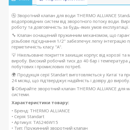
🚰 Зворотний клапан для води THERMO ALLIANCE Stand
водопровідних систем від зворотного потоку води. Вир
роботу та довговічність за будь-яких умов експлуатації.
🔧 Клапан оснащений пружинним механізмом, що гарант
різьбове під’єднання 1/2" забезпечує легку інтеграцію 
герметичність класу "А".
💡 Нікельоване покриття захищає корпус від корозії т
виробу. Високий робочий тиск до 40 бар і температура
побутових і промислових потреб.
🌍 Продукція серії Standart виготовляється у Китаї та 
24 місяці, що підтверджує надійність і довіру до виробу.
🔒 Обирайте зворотний клапан THERMO ALLIANCE для ма
системи.
Характеристики товару:
• Бренд: THERMO ALLIANCE
• Серія: Standart
• Артикул: TAS246W15
• Тип: Пружинний зворотний клапан