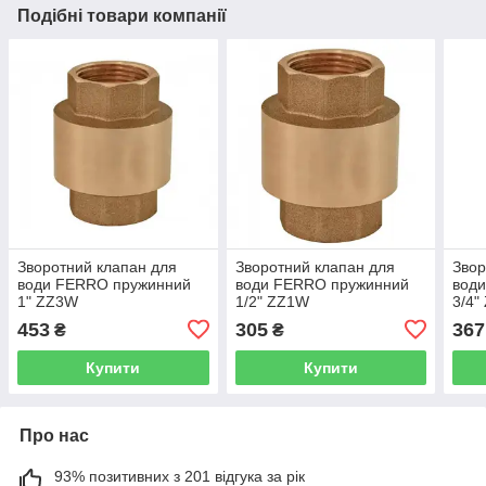
Подібні товари компанії
Зворотний клапан для
Зворотний клапан для
Звор
води FERRO пружинний
води FERRO пружинний
вод
1" ZZ3W
1/2" ZZ1W
3/4"
453
305
367
₴
₴
Купити
Купити
Про нас
93% позитивних з 201 відгука за рік