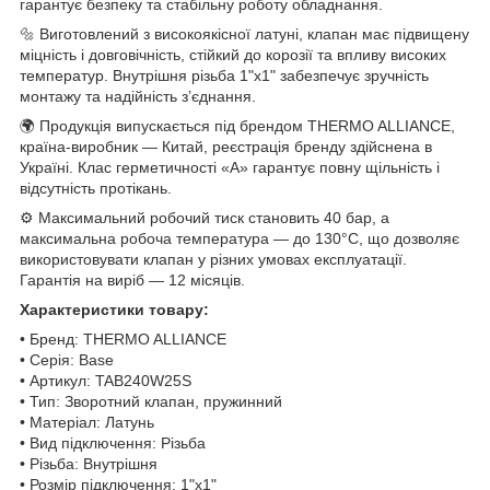
гарантує безпеку та стабільну роботу обладнання.
🔩 Виготовлений з високоякісної латуні, клапан має підвищену
міцність і довговічність, стійкий до корозії та впливу високих
температур. Внутрішня різьба 1"x1" забезпечує зручність
монтажу та надійність з’єднання.
🌍 Продукція випускається під брендом THERMO ALLIANCE,
країна-виробник — Китай, реєстрація бренду здійснена в
Україні. Клас герметичності «А» гарантує повну щільність і
відсутність протікань.
⚙️ Максимальний робочий тиск становить 40 бар, а
максимальна робоча температура — до 130°C, що дозволяє
використовувати клапан у різних умовах експлуатації.
Гарантія на виріб — 12 місяців.
Характеристики товару:
• Бренд: THERMO ALLIANCE
• Серія: Base
• Артикул: TAB240W25S
• Тип: Зворотний клапан, пружинний
• Матеріал: Латунь
• Вид підключення: Різьба
• Різьба: Внутрішня
• Розмір підключення: 1"x1"