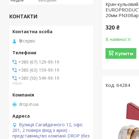
Неділя
Вихідний
Кран кульовий
EUROPRODUCT 
20мм PN30бар
КОНТАКТИ
320 ₴
В наявності
🛠️сервіс
Купити
+380 (67) 129-99-19
+380 (63) 159-99-19
+380 (50) 549-99-19
Viber
64284
drop.in.ua
Вулиця Сагайдачного 12, офіс
201, 2 поверх (вхід з арки) -
представництво компанії DROP (без