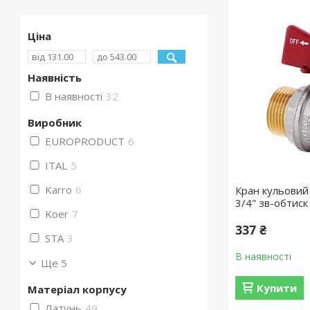
Ціна
Наявність
В наявності
32
Виробник
EUROPRODUCT
6
ITAL
5
Karro
6
Кран кульовий
3/4" зв-обтис
Koer
7
337 ₴
STA
3
В наявності
Ще 5
Купити
Матеріал корпусу
Латунь
49