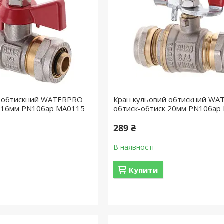
й обтискний WATERPRO
Кран кульовий обтискний W
к 16мм PN10бар MA0115
обтиск-обтиск 20мм PN10бар
289 ₴
В наявності
Купити