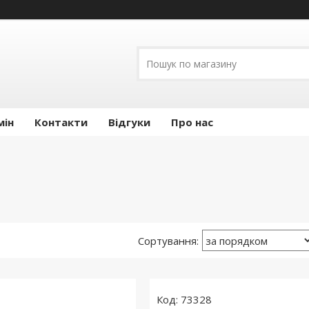
мін
Контакти
Відгуки
Про нас
73328