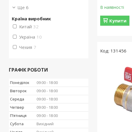
Ще 6
В наявності
Країна виробник
Купити
Китай
32
Україна
10
Чехия
7
131456
ГРАФІК РОБОТИ
Понеділок
09:00
18:00
Вівторок
09:00
18:00
Середа
09:00
18:00
Четвер
09:00
18:00
Пʼятниця
09:00
18:00
Субота
Вихідний