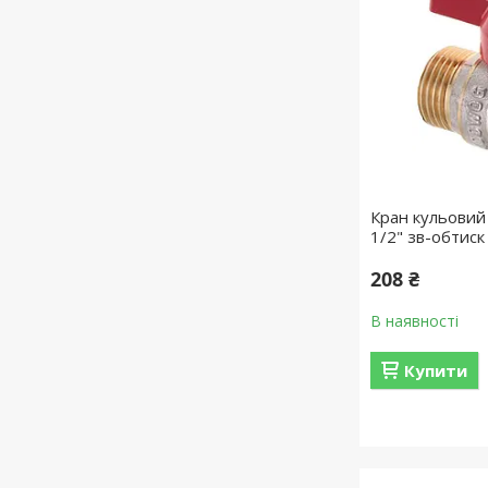
Кран кульови
1/2" зв-обтис
208 ₴
В наявності
Купити