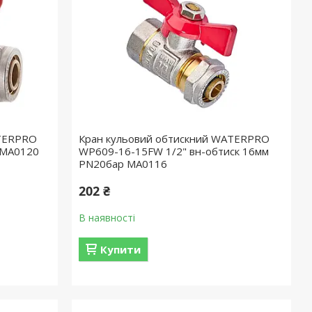
ATERPRO
Кран кульовий обтискний WATERPRO
 MA0120
WP609-16-15FW 1/2" вн-обтиск 16мм
PN20бар MA0116
202 ₴
В наявності
Купити