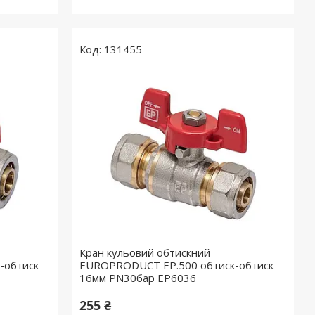
131455
Кран кульовий обтискний
-обтиск
EUROPRODUCT EP.500 обтиск-обтиск
16мм PN30бар EP6036
255 ₴