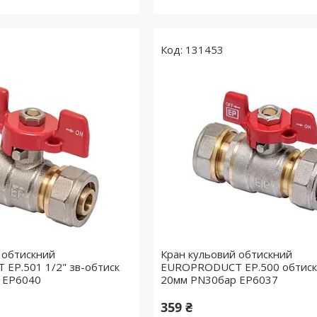
131453
 обтискний
Кран кульовий обтискний
EP.501 1/2" зв-обтиск
EUROPRODUCT EP.500 обтиск
 EP6040
20мм PN30бар EP6037
359 ₴