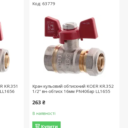
63779
R KR.351
Кран кульовий обтискний KOER KR.352
 LL1656
1/2" вн-обтиск 16мм PN40бар LL1655
263 ₴
В наявності
Купити