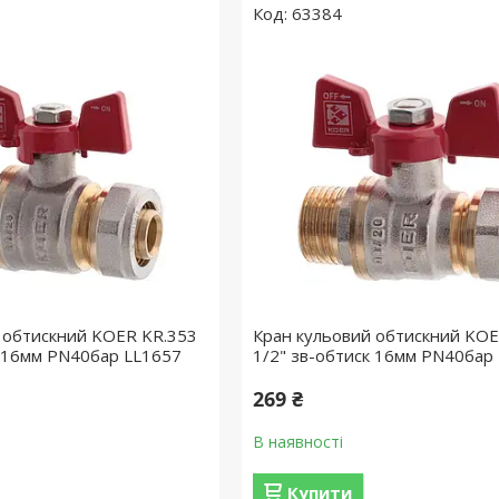
63384
 обтискний KOER KR.353
Кран кульовий обтискний KOE
 16мм PN40бар LL1657
1/2" зв-обтиск 16мм PN40бар
269 ₴
В наявності
Купити