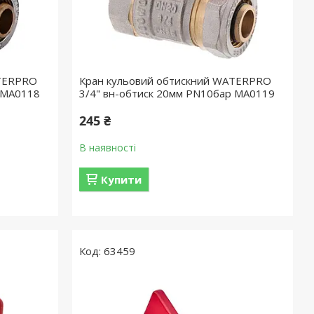
ATERPRO
Кран кульовий обтискний WATERPRO
 MA0118
3/4" вн-обтиск 20мм PN10бар MA0119
245 ₴
В наявності
Купити
63459