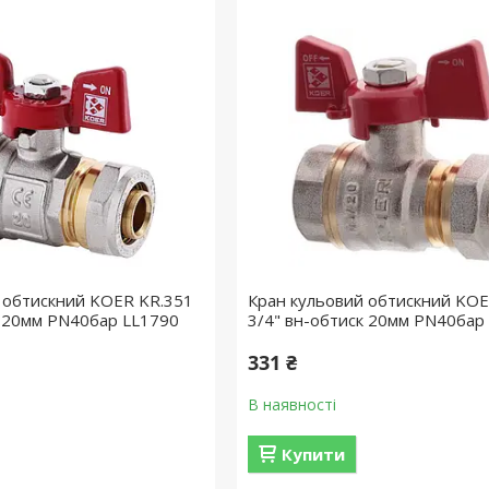
 обтискний KOER KR.351
Кран кульовий обтискний KOE
к 20мм PN40бар LL1790
3/4" вн-обтиск 20мм PN40бар
331 ₴
В наявності
Купити