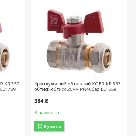
R KR.352
Кран кульовий обтискний KOER KR.353
 LL1789
обтиск-обтиск 20мм PN40бар LL1658
384 ₴
В наявності
Купити