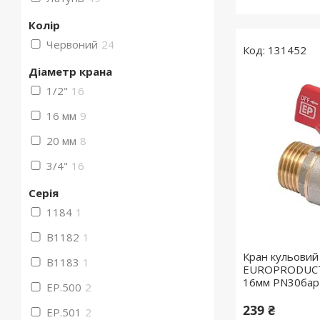
Колір
Червоний
24
131452
Діаметр крана
1/2"
16
16 мм
9
20 мм
8
3/4"
16
Серія
1184
1
B1182
1
Кран кульовий
B1183
1
EUROPRODUCT 
16мм PN30бар
EP.500
2
239 ₴
EP.501
2