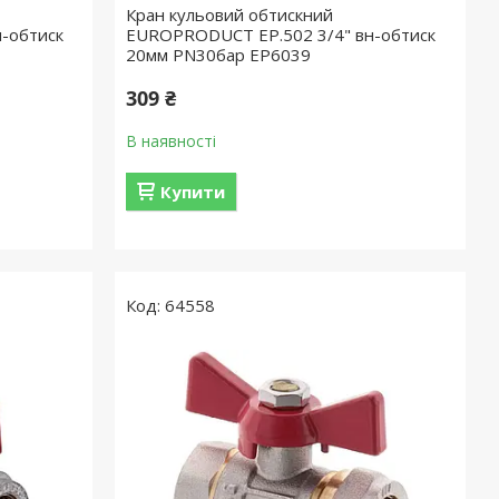
Кран кульовий обтискний
-обтиск
EUROPRODUCT EP.502 3/4" вн-обтиск
20мм PN30бар EP6039
309 ₴
В наявності
Купити
64558