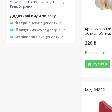
можливості самовивозу товару),
Київ, Україна
🛠️сервіс
service@drop.in.ua
Кран кульови
📄рахунки
invoice@drop.in.ua
обтиск-обтис
🤝співпраця
b2b@drop.in.ua
226 ₴
В наявності
Купити
64852