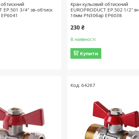
 обтискний
Кран кульовий обтискний
EP.501 3/4" зв-обтиск
EUROPRODUCT EP.502 1/2" вн
 EP6041
16мм PN30бар EP6038
230 ₴
В наявності
Купити
64267