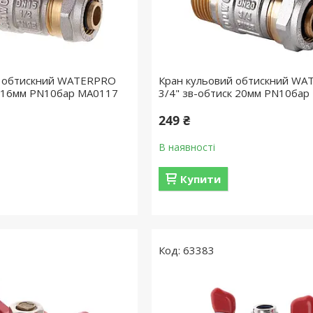
й обтискний WATERPRO
Кран кульовий обтискний W
к 16мм PN10бар MA0117
3/4" зв-обтиск 20мм PN10бар
249 ₴
В наявності
Купити
63383