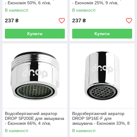
- Економія 50%, 6 л/хв,
- Економія 25%, 9 л/хв,
зовнішня М 18 мм
зовнішня М 18,5 мм
В наявності
В наявності
237
237
₴
₴
Купити
Купити
Водозберігаючий аератор
Водозберігаючий аератор
DROP SP200E для змішувача
DROP SP16E-F для
- Економія 66%, 4 л/хв,
змішувача - Економія 33%, 8
зовнішня М 20 мм
л/хв, внутрішня F 16 мм
В наявності
В наявності