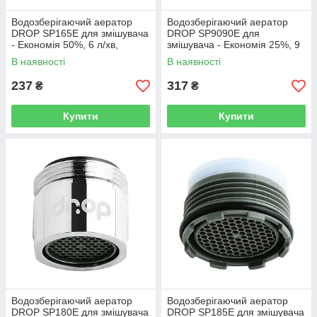
Водозберігаючий аератор
Водозберігаючий аератор
DROP SP165E для змішувача
DROP SP9090E для
- Економія 50%, 6 л/хв,
змішувача - Економія 25%, 9
зовнішня М 16,5 мм
л/хв, без різьби 28x7 мм
В наявності
В наявності
237
317
₴
₴
Купити
Купити
Водозберігаючий аератор
Водозберігаючий аератор
DROP SP180E для змішувача
DROP SP185E для змішувача