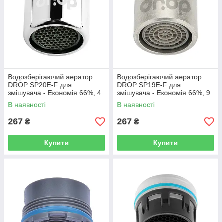
Водозберігаючий аератор
Водозберігаючий аератор
DROP SP20E-F для
DROP SP19E-F для
змішувача - Економія 66%, 4
змішувача - Економія 66%, 9
л/хв, внутрішня F 20 мм
л/хв, внутрішня F 19 мм
В наявності
В наявності
267
267
₴
₴
Купити
Купити