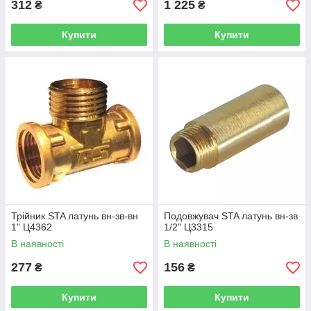
312
1 225
₴
₴
Купити
Купити
Трійник STA латунь вн-зв-вн
Подовжувач STA латунь вн-зв
1" Ц4362
1/2" Ц3315
В наявності
В наявності
277
156
₴
₴
Купити
Купити