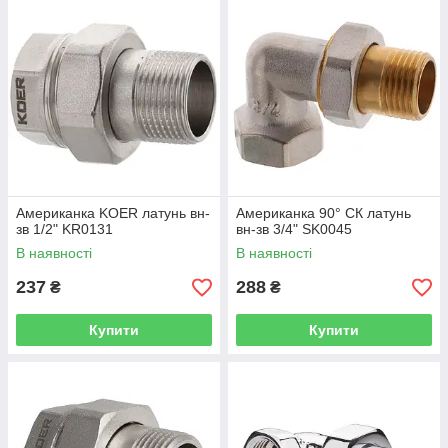
Американка KOER латунь вн-
Американка 90° СК латунь
зв 1/2" KR0131
вн-зв 3/4" SK0045
В наявності
В наявності
237
288
₴
₴
Купити
Купити